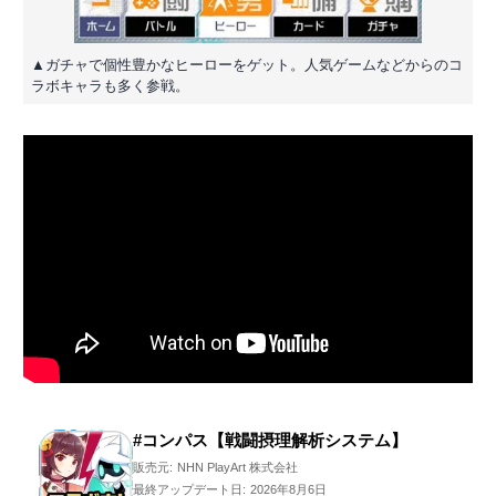
▲ガチャで個性豊かなヒーローをゲット。人気ゲームなどからのコ
ラボキャラも多く参戦。
#コンパス【戦闘摂理解析システム】
販売元:
NHN PlayArt 株式会社
最終アップデート日:
2026年8月6日