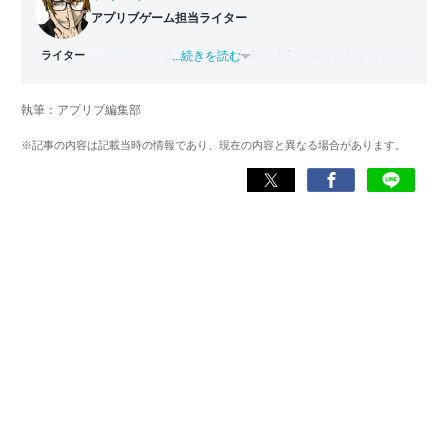
アプリブゲーム担当ライター
ライター
バンタンゲームアカデミー
...続きを読む
出身。「広く深く」をモットー
に、あらゆるジャンルのゲームに精通する筋金入りのゲー
マー。プレイ済みタイトルは2,000本を超えており、アプリ
執筆：アプリブ編集部
ゲームだけでも1,000本以上。ゲーム開発者を目指した経験
もあり、ゲームの深い理解を持つ。現在はゲームを遊び尽
※記事の内容は記載当時の情報であり、現在の内容と異なる場合があります。
くして面白さを引き出し、人々に伝えるためゲームライタ
ーへと転向。
複数のゲームメディアの立ち上げや運営に携わるほか、ゲ
ーム公式から名指しで攻略記事依頼を受けるなど、執筆の
正確性や専門知識の深さは業界内でも高く評価されてい
る。現在は、アプリブでゲーム関連のコンテンツを豊富に
執筆中。