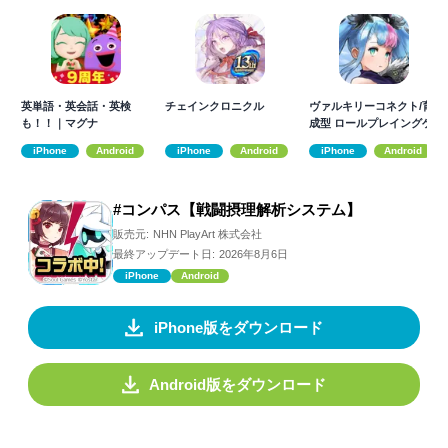
英単語・英会話・英検
チェインクロニクル
ヴァルキリーコネクト/育
も！！｜マグナ
成型 ロールプレイングゲ
ーム
iPhone
Android
iPhone
Android
iPhone
Android
#コンパス【戦闘摂理解析システム】
販売元:
NHN PlayArt 株式会社
最終アップデート日:
2026年8月6日
iPhone
Android
iPhone版をダウンロード
Android版をダウンロード