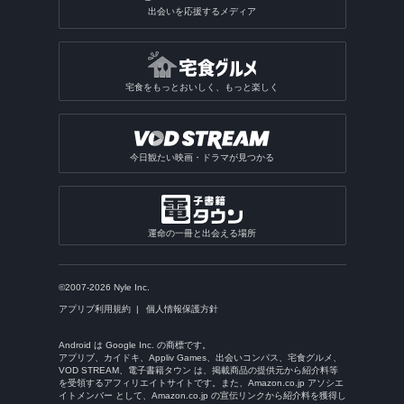
出会いを応援するメディア
宅食をもっとおいしく、もっと楽しく
今日観たい映画・ドラマが見つかる
運命の一冊と出会える場所
©2007-2026 Nyle Inc.
アプリブ利用規約
個人情報保護方針
Android は Google Inc. の商標です。
アプリブ、カイドキ、Appliv Games、出会いコンパス、宅食グルメ、
VOD STREAM、電子書籍タウン は、掲載商品の提供元から紹介料等
を受領するアフィリエイトサイトです。また、Amazon.co.jp アソシエ
イトメンバー として、Amazon.co.jp の宣伝リンクから紹介料を獲得し