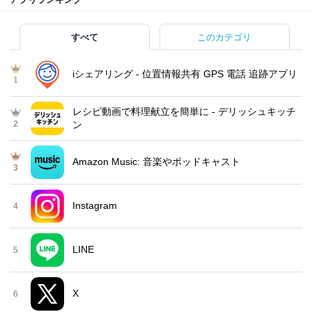
すべて
このカテゴリ
iシェアリング - 位置情報共有 GPS 電話 追跡アプリ
1
レシピ動画で料理献立を簡単‪に - デリッシュキッチ
2
ン
Amazon Music: 音楽やポッドキャスト
3
Instagram
4
LINE
5
X
6