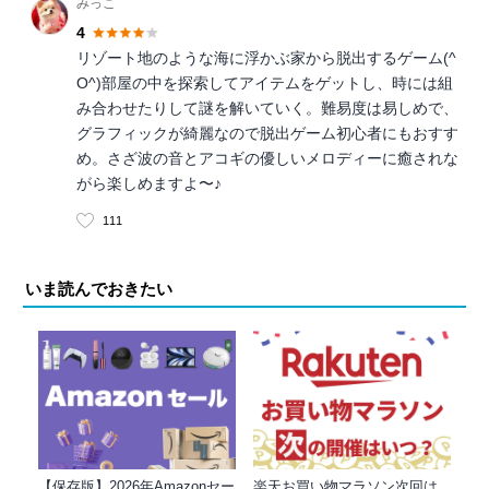
みっこ
4
リゾート地のような海に浮かぶ家から脱出するゲーム(^
O^)部屋の中を探索してアイテムをゲットし、時には組
み合わせたりして謎を解いていく。難易度は易しめで、
グラフィックが綺麗なので脱出ゲーム初心者にもおすす
め。さざ波の音とアコギの優しいメロディーに癒されな
がら楽しめますよ〜♪
111
いま読んでおきたい
【保存版】2026年Amazonセー
楽天お買い物マラソン次回は