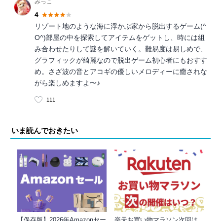
みっこ
4
リゾート地のような海に浮かぶ家から脱出するゲーム(^
O^)部屋の中を探索してアイテムをゲットし、時には組
み合わせたりして謎を解いていく。難易度は易しめで、
グラフィックが綺麗なので脱出ゲーム初心者にもおすす
め。さざ波の音とアコギの優しいメロディーに癒されな
がら楽しめますよ〜♪
111
いま読んでおきたい
【保存版】2026年Amazonセー
楽天お買い物マラソン次回は