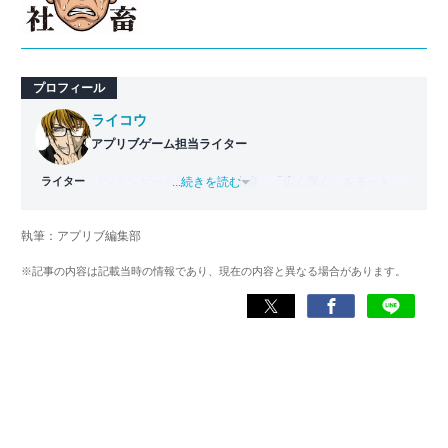
プロフィール
ライコウ
アプリブゲーム担当ライター
ライター
バンタンゲームアカデミー
...続きを読む
出身。「広く深く」をモットー
に、あらゆるジャンルのゲームに精通する筋金入りのゲー
マー。プレイ済みタイトルは2,000本を超えており、アプリ
執筆：アプリブ編集部
ゲームだけでも1,000本以上。ゲーム開発者を目指した経験
もあり、ゲームの深い理解を持つ。現在はゲームを遊び尽
※記事の内容は記載当時の情報であり、現在の内容と異なる場合があります。
くして面白さを引き出し、人々に伝えるためゲームライタ
ーへと転向。
複数のゲームメディアの立ち上げや運営に携わるほか、ゲ
ーム公式から名指しで攻略記事依頼を受けるなど、執筆の
正確性や専門知識の深さは業界内でも高く評価されてい
る。現在は、アプリブでゲーム関連のコンテンツを豊富に
執筆中。