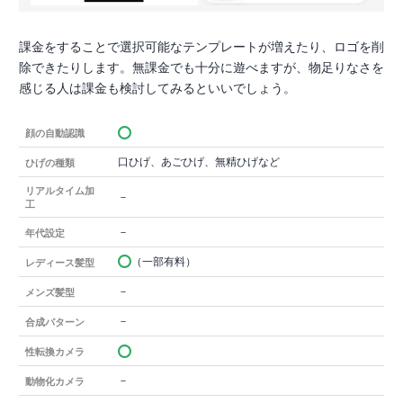
課金をすることで選択可能なテンプレートが増えたり、ロゴを削
除できたりします。無課金でも十分に遊べますが、物足りなさを
感じる人は課金も検討してみるといいでしょう。
顔の自動認識
口ひげ、あごひげ、無精ひげなど
ひげの種類
リアルタイム加
－
工
－
年代設定
（一部有料）
レディース髪型
－
メンズ髪型
－
合成パターン
性転換カメラ
－
動物化カメラ