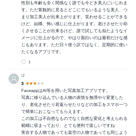
性別も年齢も全く関係なく誰でも今どき美人にいじれま
す。ただ客観的に見るとどこにでもいるような美人…つ
まり加工美人が出来上がります。笑わせることができる
けど、結構、怖い感じに仕上がります。老けさせたり幼
くさせることが出来るけど、誰で試しても似たようなイ
メージに仕上がるので、やはり面白いのは最初だけな感
じもあります。ただ日々使う訳ではなく、定期的に使い
たくなるアプリです。
1
ぼ
3
FaceappはAI等を用いた写真加工アプリです。
写真に移り込んでいる人物の表情を無理やり変更した
り、老化させたり若返らせたりなどの加工をスマホ一つ
で簡単におこなってもらえます。
この加工は不自然なものでなく自然な変化と考えられる
範疇に収まっており、とても便利で楽しいですね
実在する人物であっても架空の人物であっても同じよう