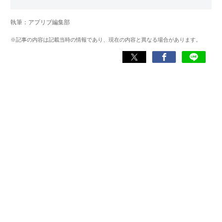
写真加工アプリを主に担当。本格的な写真加工方法から、
自撮りのコツなど女性向けの記事を得意とする。読めば
執筆：アプリブ編集部
「誰でも本格的にアプリを使いこなせるようになるコンテ
ンツ」を目標に制作している。
※記事の内容は記載当時の情報であり、現在の内容と異なる場合があります。