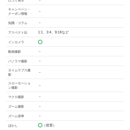
－
口コミ表示
キャンペーン・
－
クーポン情報
－
知識・コラム
1:1、3:4、9:16など
アスペクト比
インカメラ
－
動画撮影
－
パノラマ撮影
タイムラプス撮
－
影
スローモーショ
－
ン撮影
－
マクロ撮影
－
ズーム撮影
－
ズーム倍率
（背景）
ぼかし