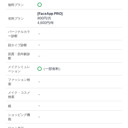
無料プラン
[FaceApp PRO]
800円/月
有料プラン
4,600円/年
パーソナルカラ
－
ー診断
－
顔タイプ診断
肌質・肌年齢診
－
断
メイクシミュレ
（一部有料）
ーション
ファッション検
－
索
メイク・コスメ
－
検索
－
鏡
ショッピング機
－
能