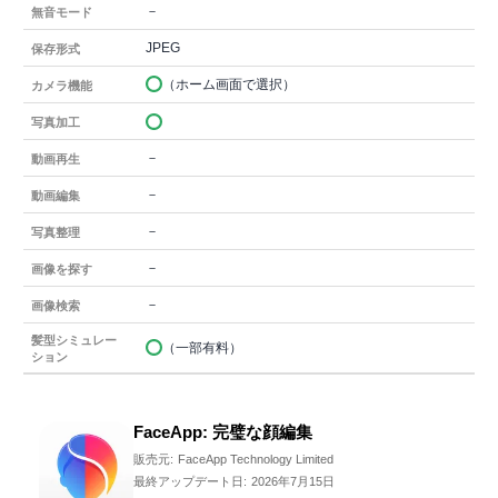
－
無音モード
JPEG
保存形式
（ホーム画面で選択）
カメラ機能
写真加工
－
動画再生
－
動画編集
－
写真整理
－
画像を探す
－
画像検索
髪型シミュレー
（一部有料）
ション
FaceApp: 完璧な顔編集
販売元:
FaceApp Technology Limited
最終アップデート日:
2026年7月15日