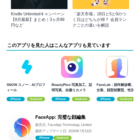
Kindle Unlimitedキャンペーン
「楽天市場」18日と5と0のつ
【8月最新】まとめ｜3ヵ月99
く日はどちらが得？ 会員ラン
円など
クごとの違いを解説
このアプリを見た人はこんなアプリも見ています
SNOW スノー - AIプロフ
BeautyPlus-写真加工、証
FaceLab：顔年齢診断、
ィール
明写真、自撮りカメラ
女装、顔型前髪型、性別
変換アプリ
iPhone
Android
iPhone
Android
iPhone
Android
FaceApp: 完璧な顔編集
販売元:
FaceApp Technology Limited
最終アップデート日:
2026年7月15日
iPhone
Android