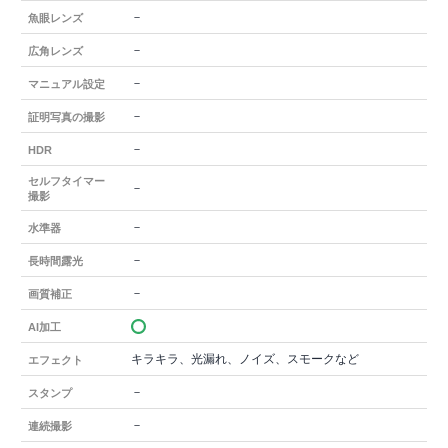
－
魚眼レンズ
－
広角レンズ
－
マニュアル設定
－
証明写真の撮影
－
HDR
セルフタイマー
－
撮影
－
水準器
－
長時間露光
－
画質補正
AI加工
キラキラ、光漏れ、ノイズ、スモークなど
エフェクト
－
スタンプ
－
連続撮影