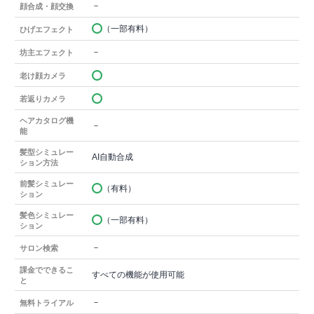
－
顔合成・顔交換
（一部有料）
ひげエフェクト
－
坊主エフェクト
老け顔カメラ
若返りカメラ
ヘアカタログ機
－
能
髪型シミュレー
AI自動合成
ション方法
前髪シミュレー
（有料）
ション
髪色シミュレー
（一部有料）
ション
－
サロン検索
課金でできるこ
すべての機能が使用可能
と
－
無料トライアル