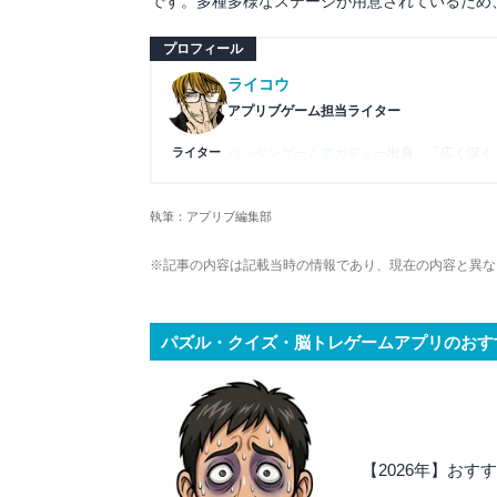
です。多種多様なステージが用意されているため
プロフィール
ライコウ
アプリブゲーム担当ライター
ライター
バンタンゲームアカデミー
出身。「広く深く
プレイ済みタイトルは2,000本を超えてお
ームの深い理解を持つ。現在はゲームを遊び
執筆：アプリブ編集部
複数のゲームメディアの立ち上げや運営に携
や専門知識の深さは業界内でも高く評価され
※記事の内容は記載当時の情報であり、現在の内容と異な
パズル・クイズ・脳トレゲームアプリのおす
【2026年】お