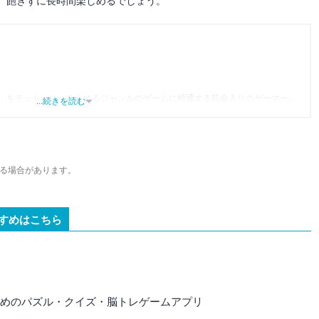
、飽きずに長時間楽しめるでしょう。
」をモットーに、あらゆるジャンルのゲームに精通する筋金入りのゲーマー。
...続きを読む
り、アプリゲームだけでも1,000本以上。ゲーム開発者を目指した経験もあり、ゲ
尽くして面白さを引き出し、人々に伝えるためゲームライターへと転向。
わるほか、ゲーム公式から名指しで攻略記事依頼を受けるなど、執筆の正確性
ている。現在は、アプリブでゲーム関連のコンテンツを豊富に執筆中。
る場合があります。
すめはこちら
すすめのパズル・クイズ・脳トレゲームアプリ