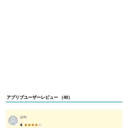
利用しているPCのスペック
・CPU：Core i9-10900K
・GPU：RTX2080SUPER
・メモリ：32GB
・SSD：1TB
アプリブユーザーレビュー （
40
）
grifo
4