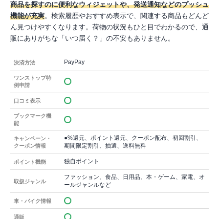
商品を探すのに便利なウィジェットや、発送通知などのプッシュ
機能が充実
。検索履歴やおすすめ表示で、関連する商品もどんど
ん見つけやすくなります。荷物の状況もひと目でわかるので、通
販にありがちな「いつ届く？」の不安もありません。
PayPay
決済方法
ワンストップ特
例申請
口コミ表示
ブックマーク機
能
●%還元、ポイント還元、クーポン配布、初回割引、
キャンペーン・
期間限定割引、抽選、送料無料
クーポン情報
独自ポイント
ポイント機能
ファッション、食品、日用品、本・ゲーム、家電、オ
取扱ジャンル
ールジャンルなど
車・バイク情報
通販