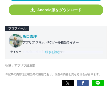
Android版をダウンロード
プロフィール
坂口真理
アプリブ スマホ・PCツール担当ライター
ライター
1992年、東京都西東京市生まれ。
...続きを読む
10歳の誕生日に父親からPCをもらったことがキッカケでイ
ンターネットを利用し始め、「千葉・滋賀・佐賀」が口癖
執筆：アプリブ編集部
の酷い少年時代を送る。
中学生時代にWILLCOMのW-ZERO3シリーズを買ってもら
※記事の内容は記載当時の情報であり、現在の内容と異なる場合があります。
い、この時期から数多くのソフト・アプリを利用。iPhone
に出会ってからはPCなどのデバイスに興味をもち、
Windows・Macを使いこなすようになる。
現在はアプリブでライターとして従事。実体験をもとに、
読者の求める内容を提供しようと意識して記事制作を行っ
ている。