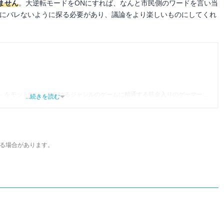
ません
。大逆転モードをONにすれば、なんと市民側のワードを言い当
手にバレないように探る必要があり、議論をより楽しいものにしてくれ
」をモットーに、あらゆるジャンルのゲームに精通する筋金入りのゲーマー。
...続きを読む
り、アプリゲームだけでも1,000本以上。ゲーム開発者を目指した経験もあり、ゲ
尽くして面白さを引き出し、人々に伝えるためゲームライターへと転向。
わるほか、ゲーム公式から名指しで攻略記事依頼を受けるなど、執筆の正確性
ている。現在は、アプリブでゲーム関連のコンテンツを豊富に執筆中。
る場合があります。