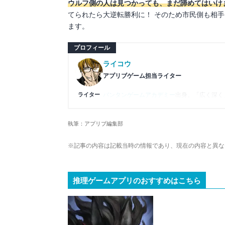
ウルフ側の人は見つかっても、まだ諦めてはいけ
てられたら大逆転勝利に！ そのため市民側も相
ます。
プロフィール
ライコウ
アプリブゲーム担当ライター
ライター
バンタンゲームアカデミー
出身。「広く深く
プレイ済みタイトルは2,000本を超えてお
ームの深い理解を持つ。現在はゲームを遊び
執筆：アプリブ編集部
複数のゲームメディアの立ち上げや運営に携
や専門知識の深さは業界内でも高く評価され
※記事の内容は記載当時の情報であり、現在の内容と異な
推理ゲームアプリのおすすめはこちら