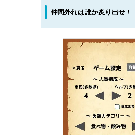
仲間外れは誰か炙り出せ！