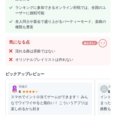
ランキングに参加できるオンライン対戦では、全国のユ
ーザーに挑戦可能
友人同士や宴会で盛り上がるパーティーモード。楽曲の
種類も豊富
気になる点
流れる曲は原曲ではない
オリジナルプレイリストは作れない
ピックアップレビュー
両儀式
ダミ
4
5
スマホでイントロ当てゲームができます！ みん
イントロ
なでワイワイやると面白い！ こういうアプリは
まったと
楽しめるから好き
曲数も多