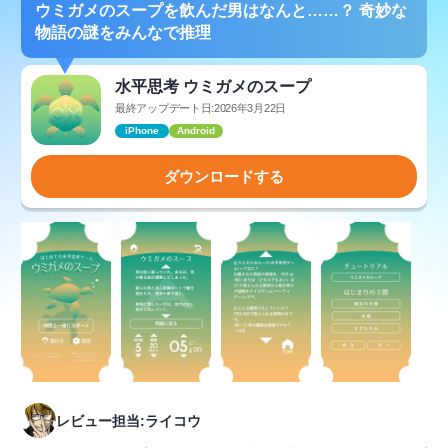
ウミガメのスープを飲んだ男はなんと……？ 奇妙な
物語の謎をみんなで推理
水平思考 ウミガメのスープ
最終アップデート日:2026年3月22日
iPhone
Android
ダウンロードする
レビュー担当:ライコウ