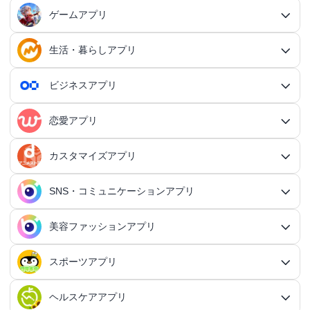
ゲームアプリ
生活・暮らしアプリ
ゲームアプリ総合
RPGアプリ
ビジネスアプリ
生活・暮らしアプリ総合
RPGアプリ総合
アクションゲームアプリ
ファイナンスアプリ
恋愛アプリ
ビジネスアプリ総合
王道RPGアプリ
アクションゲームアプリ総合
シミュレーションアプリ
家計簿アプリ
日記アプリ
タスク管理アプリ
カスタマイズアプリ
恋愛アプリ総合
アクションRPGアプリ
2Dアクションアプリ
ふるさと納税アプリ
シミュレーションアプリ総合
対戦・協力ゲームアプリ
日記アプリ総合
行動記録アプリ
タスク管理アプリ総合
QRコードアプリ
マッチングアプリ
SNS・コミュニケーションアプリ
シミュレーションRPGアプリ
カスタマイズアプリ総合
3Dアクションアプリ
貯金アプリ
育成シミュレーションアプリ
SNS感覚の日記アプリ
対戦・協力ゲームアプリ総合
シューティングゲームアプリ
個人タスク管理アプリ
行動記録アプリ総合
ポイ活アプリ
QRコードアプリ総合
OCRアプリ
ダンジョンRPGアプリ
マッチングアプリ総合
出会いアプリ
アクションRPGアプリ
IFTTTアプリ
美容ファッションアプリ
スマホ決済アプリ
戦略シミュレーションアプリ
SNS・コミュニケーションアプリ総合
交換日記アプリ
オンライン対戦アプリ
タスク共有アプリ
習慣化アプリ
シューティングゲームアプリ総合
アドベンチャーゲームアプリ
QRコード読み取りアプリ
ポイ活アプリ総合
MMORPGアプリ
スケジューラ・時計アプリ
20代向けマッチングアプリ
OCRアプリ総合
議事録アプリ
シューティングゲームアプリ
出会いアプリ総合
カップルアプリ
クレジットカードアプリ
箱庭シミュレーションアプリ
オートクリッカーアプリ
ネットワークアプリ
写真カレンダーアプリ
協力・マルチプレイアプリ
SNSアプリ
スポーツアプリ
プロジェクト管理アプリ
FPSアプリ
美容ファッションアプリ総合
QRコード作成アプリ
レシートポイ活アプリ
アドベンチャーゲームアプリ総合
放置系RPGアプリ
30代向けマッチングアプリ
パズル・脳トレアプリ
翻訳カメラアプリ
カレンダーアプリ
格闘ゲームアプリ
ライフログアプリ
議事録アプリ総合
投資アプリ
顧客管理アプリ
恋愛シミュレーションアプリ
カップルアプリ総合
デートアプリ
鍵付き日記アプリ
Bluetoothゲームアプリ
ネットワークアプリ総合
スマホ最適化アプリ
SNSアプリ総合
TPSアプリ
メールアプリ
janコード検索アプリ
歩いてお金を稼ぐアプリ
ミステリーアドベンチャーアプリ
ヘア・メイク・ネイルアプリ
美少女RPGアプリ
ヘルスケアアプリ
40代向けマッチングアプリ
リマインダーアプリ
パズル・脳トレアプリ総合
スポーツアプリ総合
MOBAアプリ
音楽ゲームアプリ
文字起こしアプリ
持ち物管理アプリ
確定申告アプリ
歴史シミュレーションアプリ
家事アプリ
カップルSNSアプリ
顧客管理アプリ総合