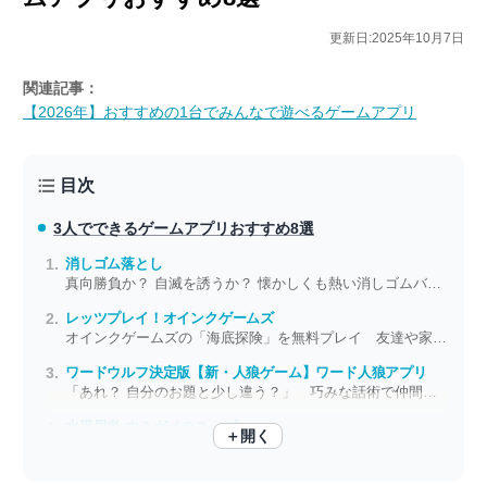
更新日:2025年10月7日
関連記事：
【2026年】おすすめの1台でみんなで遊べるゲームアプリ
目次
3人でできるゲームアプリ
おすすめ8選
消しゴム落とし
真向勝負か？ 自滅を誘うか？ 懐かしくも熱い消しゴムバトル
レッツプレイ！オインクゲームズ
オインクゲームズの「海底探険」を無料プレイ 友達や家族と盛り上がる！
ワードウルフ決定版【新・人狼ゲーム】ワード人狼アプリ
「あれ？ 自分のお題と少し違う？」 巧みな話術で仲間外れをおびき出せ
水平思考 ウミガメのスープ
＋開く
ウミガメのスープを飲んだ男はなんと……？ 奇妙な物語の謎をみんなで推理