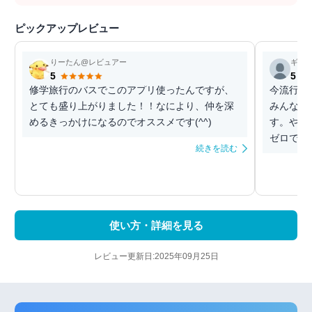
ピックアップレビュー
りーたん@レビュアー
ギャ
5
5
修学旅行のバスでこのアプリ使ったんですが、
今流行り
とても盛り上がりました！！なにより、仲を深
みんなで
めるきっかけになるのでオススメです(^^)
す。やり
ゼロでも
続きを読む
使い方・詳細を見る
レビュー更新日:2025年09月25日