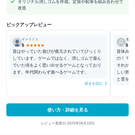
オリジナル消しゴムを作成。定規や鉛筆を組み合わせて
改造
ピックアップレビュー
ギャラドス
鬼山
5
5
昔はやっていた遊びが復元されていてびっくり
昔休み時
しています。ゲームではなく、消しゴムで遊ん
の！？消
でいた頃をよく思い出せるゲームとなっており
それがゲ
ます。年代関わらず遊べるゲームです。
しい気分
と昔を懐
続きを読む
使い方・詳細を見る
レビュー更新日:2025年08月19日