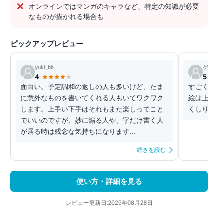
オンラインではマンガのキャラなど、特定の知識が必要
なものが描かれる場合も
ピックアップレビュー
yuki_bb
ゲス
4
5
面白い。予定調和の返しの人も多いけど、たま
すごく絵
に意外なものを書いてくれる人もいてワクワク
絵は上手
します。上手い下手はそれもまた楽しってこと
くしりと
でいいのですが、妙に煽る人や、字だけ書く人
が居る時は残念な気持ちになります...
続きを読む
使い方・詳細を見る
レビュー更新日:2025年08月28日