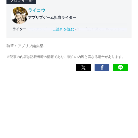
プロフィール
ライコウ
アプリブゲーム担当ライター
ライター
バンタンゲームアカデミー
...続きを読む
出身。「広く深く」をモットー
に、あらゆるジャンルのゲームに精通する筋金入りのゲー
マー。プレイ済みタイトルは2,000本を超えており、アプリ
執筆：アプリブ編集部
ゲームだけでも1,000本以上。ゲーム開発者を目指した経験
もあり、ゲームの深い理解を持つ。現在はゲームを遊び尽
※記事の内容は記載当時の情報であり、現在の内容と異なる場合があります。
くして面白さを引き出し、人々に伝えるためゲームライタ
ーへと転向。
複数のゲームメディアの立ち上げや運営に携わるほか、ゲ
ーム公式から名指しで攻略記事依頼を受けるなど、執筆の
正確性や専門知識の深さは業界内でも高く評価されてい
る。現在は、アプリブでゲーム関連のコンテンツを豊富に
執筆中。