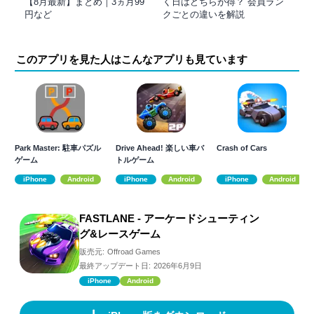
【8月最新】まとめ｜3ヵ月99
く日はどちらが得？ 会員ラン
円など
クごとの違いを解説
このアプリを見た人はこんなアプリも見ています
Park Master: 駐車パズル
Drive Ahead! 楽しい車バ
Crash of Cars
ゲーム
トルゲーム
iPhone
Android
iPhone
Android
iPhone
Android
FASTLANE - アーケードシューティン
グ&レースゲーム
販売元:
Offroad Games
最終アップデート日:
2026年6月9日
iPhone
Android