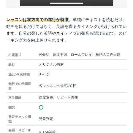
レッスンは双方向での進行が特徴
。単純にテキストを読むだけ、
動画を観るだけではなく、英語を喋るタイミングが設けられてい
ます。自分の発した英語やネイティブの発音も聞けるので、スピ
ーキング力を向上させられます。
AI会話、反復学習、ロールプレイ、単語の音声出題
出題形式
オリジナル教材
教材
3～5分
1回の学習時間
無料での学習範
各レッスンの最初の1回
囲
速度変更、リピート再生
再生機能
翻訳
発音チェック機
発音判定
能
会話・スピーキ
○（AI会話）