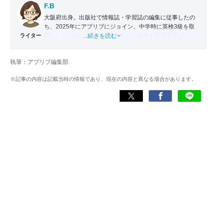
F.B
大阪府出身。出版社で情報誌・学習誌の編集に従事したの
ち、2025年にアプリブにジョイン。中学時に英検3級を取
ライター
得したものの、大学生・社会人となる中で英語学習から遠
...続きを読む
ざかる。勉強系アプリ担当となったことから、アプリでの
英語学習を再開。英語が苦手な人や勉強が続かない人に寄
執筆：アプリブ編集部
り添える記事を目指している。
※記事の内容は記載当時の情報であり、現在の内容と異なる場合があります。