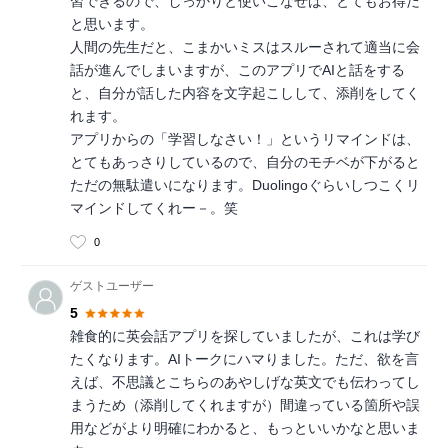
習できるので、しっかりと使いこなせば、とてもお得だ
と思います。
人間の先生だと、こまかいミスはスルーされて適当に会
話が進んでしまいますが、このアプリでAIと話をする
と、自分が話した内容を文字起こしして、添削をしてく
れます。
アプリからの「学習しなさい！」というリマインドは、
とてもあっさりしているので、自分のモチベが下がると
ただの無駄遣いになります。Duolingoぐらいしつこくリ
マインドしてくれー－。笑
0
ゲストユーザー
5
雑食的に英会話アプリを探していましたが、これは学び
たくなります。AIトークにハマりました。ただ、欲を言
えば、不思議とこちらのあやしげな英文でも伝わってし
まうため（添削してくれますが）間違っている箇所や誤
用などがより明確にわかると、もっといいかなと思いま