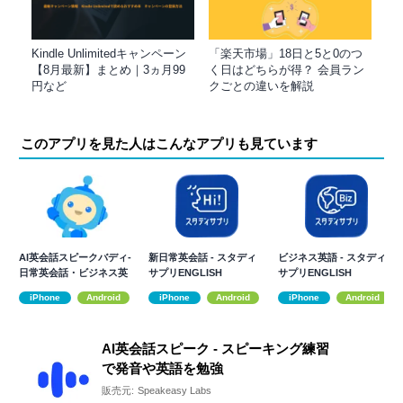
Kindle Unlimitedキャンペーン
「楽天市場」18日と5と0のつ
【8月最新】まとめ｜3ヵ月99
く日はどちらが得？ 会員ラン
円など
クごとの違いを解説
このアプリを見た人はこんなアプリも見ています
AI英会話スピークバディ-
新日常英会話 - スタディ
ビジネス英語 - スタディ
日常英会話・ビジネス英
サプリENGLISH
サプリENGLISH
語・発音学習
iPhone
Android
iPhone
Android
iPhone
Android
AI英会話スピーク - スピーキング練習
で発音や英語を勉強
販売元:
Speakeasy Labs