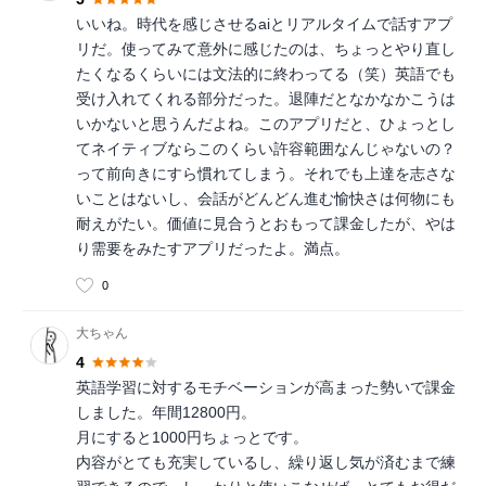
いいね。時代を感じさせるaiとリアルタイムで話すアプ
リだ。使ってみて意外に感じたのは、ちょっとやり直し
たくなるくらいには文法的に終わってる（笑）英語でも
受け入れてくれる部分だった。退陣だとなかなかこうは
いかないと思うんだよね。このアプリだと、ひょっとし
てネイティブならこのくらい許容範囲なんじゃないの？
って前向きにすら慣れてしまう。それでも上達を志さな
いことはないし、会話がどんどん進む愉快さは何物にも
耐えがたい。価値に見合うとおもって課金したが、やは
り需要をみたすアプリだったよ。満点。
0
大ちゃん
4
英語学習に対するモチベーションが高まった勢いで課金
しました。年間12800円。
月にすると1000円ちょっとです。
内容がとても充実しているし、繰り返し気が済むまで練