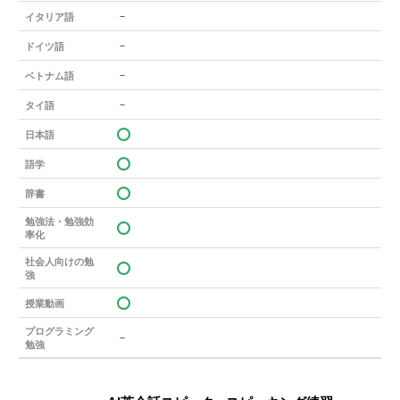
－
イタリア語
－
ドイツ語
－
ベトナム語
－
タイ語
日本語
語学
辞書
勉強法・勉強効
率化
社会人向けの勉
強
授業動画
プログラミング
－
勉強