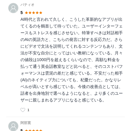
パティオ
5
AI時代と言われて久しく、こうした革新的なアプリが出
てくるのを鶴首して待っていた。ユーザーインターフェ
ースもストレスを感じさせない。特筆すべきは対話相手
のAIの英語力と、こちらの発言に対する反応力だ。さら
にビデオで文法を説明してくれるコンテンツもあり、文
法が不安な自分にとってはいい教材になっている。月々
の値段は1000円を超えるくらいなので、高額な料金を
払って通う英会話教室などと比べると、そのコストパフ
ォーマンスは雲泥の差だと感じている。不安だった相手
(AI)のネイティブ力についても、杞憂だった。かなりレ
ベルが高いとすら感じている。今後の改善点としては、
話者を出身地別で選べるようになると、より多くのユー
ザーに親しまれるアプリになると感じている。
1
阿部寛
5