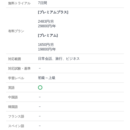
7日間
無料トライアル
[プレミアムプラス]
2483円/月
29800円/年
有料プラン
[プレミアム]
1650円/月
19800円/年
日常会話、旅行、ビジネス
対応範囲
－
対応試験・基準
初級～上級
学習レベル
英語
－
中国語
－
韓国語
－
フランス語
－
スペイン語