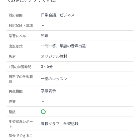
日常会話、ビジネス
対応範囲
－
対応試験・基準
初級
学習レベル
一問一答、単語の音声出題
出題形式
オリジナル教材
教材
3～5分
1回の学習時間
無料での学習範
一部のレッスン
囲
字幕表示
再生機能
－
辞書
翻訳
学習状況レポー
進捗グラフ、学習記録
ト
課金でできるこ
－