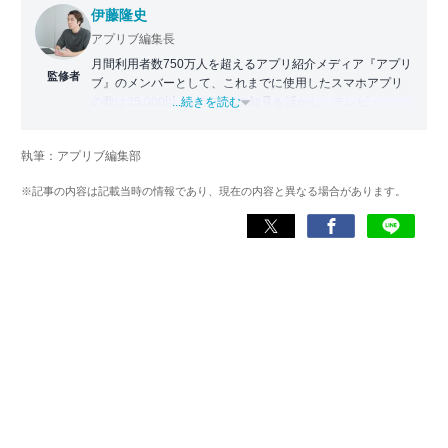
伊藤隆史
アプリブ編集長
月間利用者数750万人を超えるアプリ紹介メディア『アプリ
監修者
ブ』のメンバーとして、これまでに使用したスマホアプリ
の数は25,000以上。アプリの知見を活かし、テレビ・
...続きを読む
Web・ラジオなどのメディアに出演。
【メディア出演歴】日本テレビ『午前0時の森』（人生効率
執筆：アプリブ編集部
化アプリの紹介）、TBS『サタプラ』（スマホライフが変
わる神アプリの紹介）、J-WAVE『STEP ONE』（今話題の
※記事の内容は記載当時の情報であり、現在の内容と異なる場合があります。
スマホアプリ）他
Wikipedia
X(旧：Twitter）