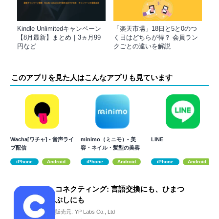
Kindle Unlimitedキャンペーン
「楽天市場」18日と5と0のつ
【8月最新】まとめ｜3ヵ月99
く日はどちらが得？ 会員ラン
円など
クごとの違いを解説
このアプリを見た人はこんなアプリも見ています
Wacha[ワチャ] - 音声ライ
minimo（ミニモ）- 美
LINE
ブ配信
容・ネイル・髪型の美容
サロン予約
iPhone
Android
iPhone
Android
iPhone
Android
コネクティング: 言語交換にも、ひまつ
ぶしにも
販売元:
YP Labs Co., Ltd