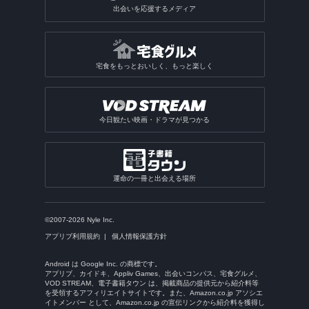
出会いを応援するメディア
宅食をもっとおいしく、もっと楽しく
今日観たい映画・ドラマが見つかる
運命の一冊と出会える場所
©2007-2026 Nyle Inc.
アプリブ利用規約
個人情報保護方針
Android は Google Inc. の商標です。
アプリブ、カイドキ、Appliv Games、出会いコンパス、宅食グルメ、
VOD STREAM、電子書籍タウン は、掲載商品の提供元から紹介料等
を受領するアフィリエイトサイトです。また、Amazon.co.jp アソシエ
イトメンバー として、Amazon.co.jp の宣伝リンクから紹介料を獲得し