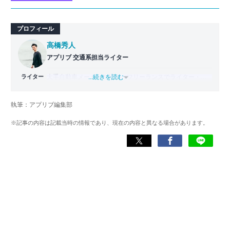
プロフィール
高橋秀人
アプリブ 交通系担当ライター
ライター
大手自動車メーカーを経て、フリーランスでライター・編
...続きを読む
集者どちらも経験。PC1台で仕事をしながら拠点を持たな
い生活スタイル、いわゆるデジタルノマドとなり日本一周
執筆：アプリブ編集部
旅をスタート。走行距離42,000km・活動期間500日以上か
けて47都道府県を制覇。
※記事の内容は記載当時の情報であり、現在の内容と異なる場合があります。
現在はアプリブでSEOライターとして活動しており、これ
までにレビューしたアプリは900件以上。日本一周中に20
種類以上ナビアプリを利用した経験があり、イチオシはや
はり『Google マップ』。「重要な内容をシンプルにわかり
やすく伝える」がモットー。