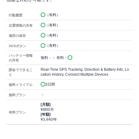
（有料）
行動履歴
（有料）
位置情報の共有
（有料）
場所の保存
（有料）
SOSボタン
バッテリー情報
無料：－ 有料：
の共有
Real-Time GPS Tracking, Direction & Battery Info, Lo
課金でできるこ
cation History, Connect Multiple Devices
と
3日間
無料トライアル
－
無料プラン
[月額]
¥860/月
有料プラン
[年額]
¥3,440/年