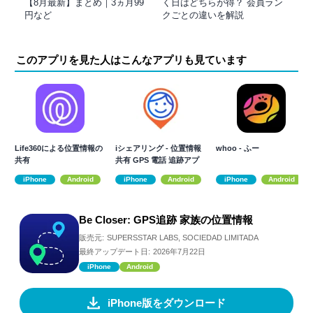
【8月最新】まとめ｜3ヵ月99
く日はどちらが得？ 会員ラン
円など
クごとの違いを解説
このアプリを見た人はこんなアプリも見ています
Life360による位置情報の
iシェアリング - 位置情報
whoo - ふー
共有
共有 GPS 電話 追跡アプ
リ
iPhone
Android
iPhone
Android
iPhone
Android
Be Closer: GPS追跡 家族の位置情報
販売元:
SUPERSSTAR LABS, SOCIEDAD LIMITADA
最終アップデート日:
2026年7月22日
iPhone
Android
iPhone版をダウンロード