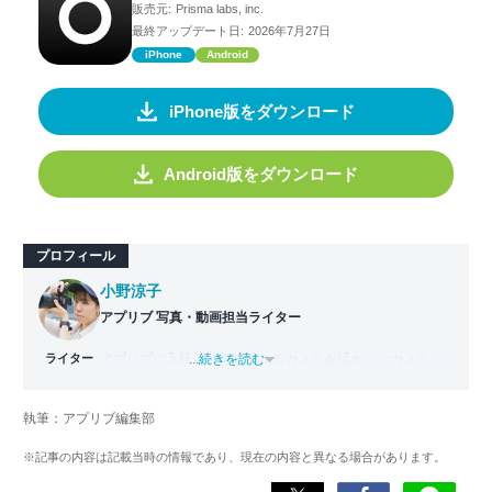
販売元:
Prisma labs, inc.
最終アップデート日:
2026年7月27日
iPhone
Android
iPhone版をダウンロード
Android版をダウンロード
プロフィール
小野涼子
アプリブ 写真・動画担当ライター
ライター
アプリブに入社後、趣味であるカメラを活かし、カメラや
...続きを読む
写真加工アプリを主に担当。本格的な写真加工方法から、
自撮りのコツなど女性向けの記事を得意とする。読めば
執筆：アプリブ編集部
「誰でも本格的にアプリを使いこなせるようになるコンテ
ンツ」を目標に制作している。
※記事の内容は記載当時の情報であり、現在の内容と異なる場合があります。