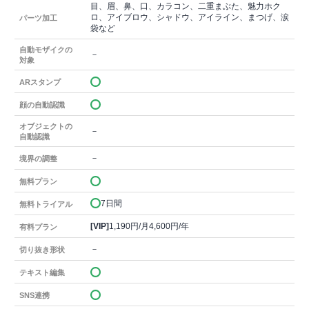
目、眉、鼻、口、カラコン、二重まぶた、魅力ホク
ロ、アイブロウ、シャドウ、アイライン、まつげ、涙
パーツ加工
袋など
自動モザイクの
－
対象
ARスタンプ
顔の自動認識
オブジェクトの
－
自動認識
－
境界の調整
無料プラン
7日間
無料トライアル
[VIP]
1,190円/月4,600円/年
有料プラン
－
切り抜き形状
テキスト編集
SNS連携