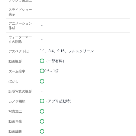
－
プリクラ風加工
スライドショー
－
表示
アニメーション
－
作成
ウォーターマー
－
クの削除
1:1、3:4、9:16、フルスクリーン
アスペクト比
（一部有料）
動画撮影
0.5～1倍
ズーム倍率
ぼかし
－
証明写真の撮影
（アプリ起動時）
カメラ機能
写真加工
動画再生
動画編集