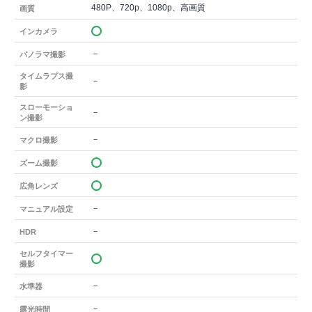
480P、720p、1080p、高画質
画質
インカメラ
－
パノラマ撮影
タイムラプス撮
－
影
スローモーショ
－
ン撮影
－
マクロ撮影
ズーム撮影
広角レンズ
－
マニュアル設定
－
HDR
セルフタイマー
撮影
－
水準器
－
露光時間