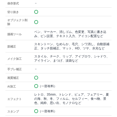
－
保存形式
切り抜き
オブジェクト削
除
ペン、マーカー、消しゴム、色変更、写真に書き込
描画ツール
み、ピン設置、テキスト入力、アイコン配置など
スキントーン、なめらか、毛穴、シワ消し、自動肌補
肌補正
正、タッチ肌補正、マット、HD、ツヤ、水光など
スタイル、チーク、リップ、アイブロウ、シャドウ、
メイク加工
アイライン、まつげ、涙袋など
－
手ブレ補正
画質補正
（一部有料）
AI加工
レトロ、35mm、トレンド、ピュア、フェアリー、夏
の海、秋、冬、フィルム、セルフィー、食べ物、景
エフェクト
色、純粋、思い出、モノクロなど
（一部有料）
スタンプ