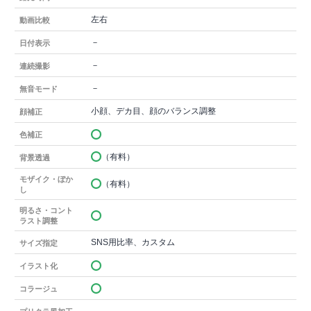
左右
動画比較
－
日付表示
－
連続撮影
－
無音モード
小顔、デカ目、顔のバランス調整
顔補正
色補正
（有料）
背景透過
モザイク・ぼか
（有料）
し
明るさ・コント
ラスト調整
SNS用比率、カスタム
サイズ指定
イラスト化
コラージュ