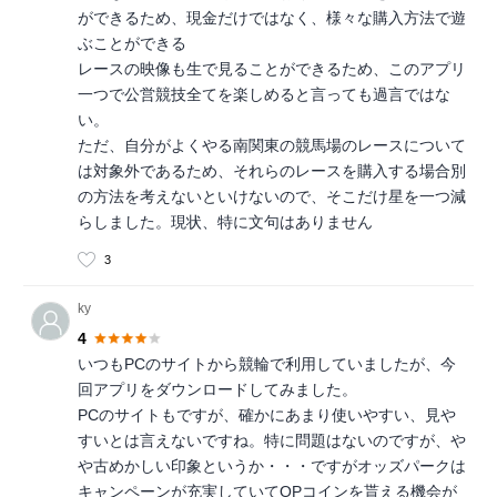
ができるため、現金だけではなく、様々な購入方法で遊
ぶことができる
レースの映像も生で見ることができるため、このアプリ
一つで公営競技全てを楽しめると言っても過言ではな
い。
ただ、自分がよくやる南関東の競馬場のレースについて
は対象外であるため、それらのレースを購入する場合別
の方法を考えないといけないので、そこだけ星を一つ減
らしました。現状、特に文句はありません
3
ky
4
いつもPCのサイトから競輪で利用していましたが、今
回アプリをダウンロードしてみました。
PCのサイトもですが、確かにあまり使いやすい、見や
すいとは言えないですね。特に問題はないのですが、や
や古めかしい印象というか・・・ですがオッズパークは
キャンペーンが充実していてOPコインを貰える機会が