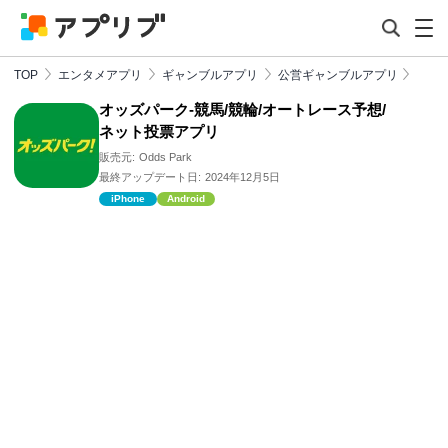
TOP
エンタメアプリ
ギャンブルアプリ
公営ギャンブルアプリ
オッズパーク-競馬/競輪/オートレース予想/
ネット投票アプリ
販売元:
Odds Park
最終アップデート日:
2024年12月5日
iPhone
Android