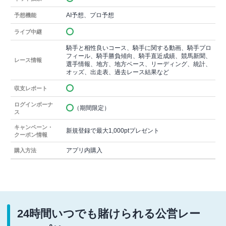
AI予想、プロ予想
予想機能
ライブ中継
騎手と相性良いコース、騎手に関する動画、騎手プロ
フィール、騎手勝負傾向、騎手直近成績、競馬新聞、
レース情報
選手情報、地方、地方ベース、リーディング、統計、
オッズ、出走表、過去レース結果など
収支レポート
ログインボーナ
（期間限定）
ス
キャンペーン・
新規登録で最大1,000ptプレゼント
クーポン情報
アプリ内購入
購入方法
24時間いつでも賭けられる公営レー