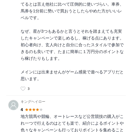
てるとは言え他社に比べて圧倒的に使いづらい。車券、
馬券を1分前に勢いで買おうとしたらやめた方がいいレ
ベルです。
なぜ、星が3つもあるかと言うとそれを踏まえても充実
したキャンペーンで楽しめるし、稼げる点にあります。
初心者向け、玄人向けと自分に合ったスタイルで参加で
きるのも良いです、たまに簡単に１万円分のポイントな
ら稼げたりもします。
メインには出来ませんがゲーム感覚で遊べるアプリだと
思います。
3
キングヘイロー
4
地方競馬や競輪、オートレースなど公営競技の購入がこ
れ一つで行えるのはとても楽で、紹介によるポイントや
色々なキャンペーンも行っておりポイントを集めること