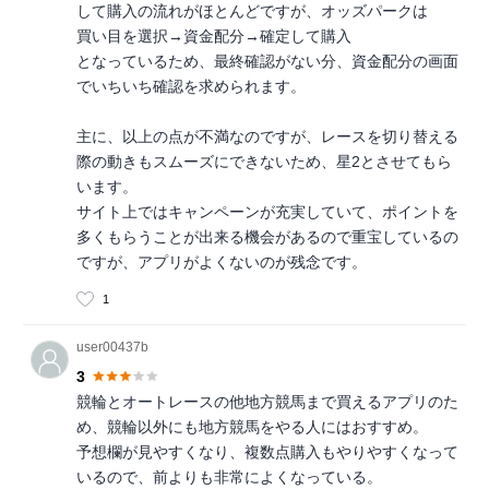
して購入の流れがほとんどですが、オッズパークは
買い目を選択→資金配分→確定して購入
となっているため、最終確認がない分、資金配分の画面
でいちいち確認を求められます。
主に、以上の点が不満なのですが、レースを切り替える
際の動きもスムーズにできないため、星2とさせてもら
います。
サイト上ではキャンペーンが充実していて、ポイントを
多くもらうことが出来る機会があるので重宝しているの
ですが、アプリがよくないのが残念です。
1
user00437b
3
競輪とオートレースの他地方競馬まで買えるアプリのた
め、競輪以外にも地方競馬をやる人にはおすすめ。
予想欄が見やすくなり、複数点購入もやりやすくなって
いるので、前よりも非常によくなっている。