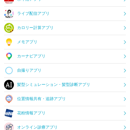
ライブ配信アプリ
カロリー計算アプリ
メモアプリ
カーナビアプリ
自撮りアプリ
髪型シミュレーション・髪型診断アプリ
位置情報共有・追跡アプリ
花粉情報アプリ
オンライン診療アプリ