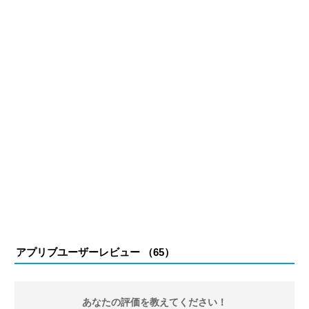
実体験をもとに、読者の求める内容を提供しようと意識し
て記事制作を行っている。
アプリブユーザーレビュー （
65
）
あなたの評価を教えてください！