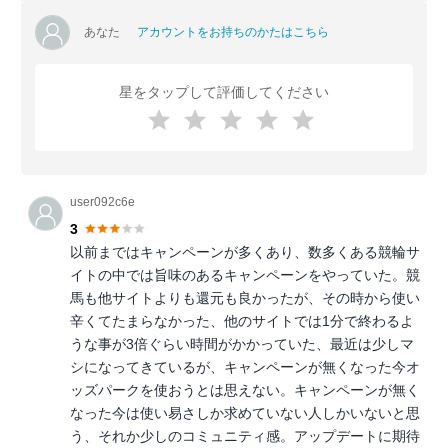
あなた
アカウントをお持ちのかたはこちら
星をタップして評価してください
user092c6e
3
以前まではキャンペーンが多くあり、数多くある競輪サ
イトの中では旨味のあるキャンペーンをやっていた。競
馬も他サイトよりも還元も良かったが、その時から使い
辛くてたまらなかった、他のサイトでは1分で終わるよ
うな事が3倍ぐらい時間がかかっていた、最近は少しマ
シになってきているが、キャンペーンが無くなった今オ
ッズパークを使おうとは思えない。キャンペーンが無く
なった今は使い易さしか求めていない人しかいないと思
う、それか少しのコミュニティ感。アップデートに期待