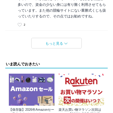
多いので、資金の少ない身には有り難く利用させてもら
っています。また他の競輪サイトにない重勝式くじも扱
っていたりするので、その点ではお勧めですね。
2
もっと見る
いま読んでおきたい
【保存版】2026年Amazonセー
楽天お買い物マラソン次回は