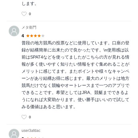
します。
0
メタ衛門
4
普段の地方競馬の投票などに使用しています。口座の登
録が結構簡単に出来たので良かったです。\n使用感は以
前はSPAT4などを使ってましたがこちらの方が見れる情
報が多く使いやすく知りたい情報をすぐ集めれることが
メリットに感じてます。またポイントや様々なキャンペ
ーンがあり結構お得に感じます。最大のメリットは地方
競馬だけでなく競輪やオートレースまで一つのアプリで
できることです。希望としてはJRA、競艇までできるよ
うになれば大変助かります。使い勝手はいいので試して
みる価値はあると思います。
0
user3afdac