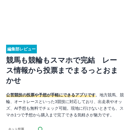
編集部レビュー
競馬も競輪もスマホで完結 レー
ス情報から投票までまるっとおま
かせ
公営競技の投票や予想が手軽にできるアプリです
。地方競馬、競
輪、オートレースといった3競技に対応しており、出走表やオッ
ズ、AI予想も無料でチェック可能。現地に行けないときでも、ス
マホ1つで予想から購入まで完了できる気軽さが魅力です。
ネット投票