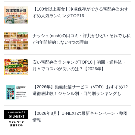
【100食以上実食】冷凍保存ができる宅配弁当おす
すめ人気ランキングTOP16
ナッシュ(nosh)の口コミ・評判がひどい それでも私
が4年間解約しない4つの理由
安い宅配弁当ランキングTOP10｜初回・送料込・
月々でコスパが良いのは？【2026年】
【2026年】動画配信サービス（VOD）おすすめ12
選徹底比較！ジャンル別・目的別ランキングも
【2026年8月】U-NEXTの最新キャンペーン・割引
情報