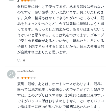
3
銀行口座に紐付けて使ってます。あまり普段は使わない
のですが、使い勝手はいいと思います。何より楽しめま
す。入金・精算もはやくできるのがいいところです。競
馬をちょっとやったけど、今度は競輪に挑戦しようと思
ってます。ちょっとした娯楽かな。あまりはまらないほ
うがいいと思うから、そこは気をつけてます。グループ
で楽しめる機能があるといいかな。離れたところにいる
子供と予想できたりすると楽しいかも。個人の使用目的
が合致すればありだと思います。
0
user9424eb
3
競馬、競輪、あとは、オートレースがあります。競馬に
限っては地方競馬しか出来ないのでそこがすこし残念で
すね。このアプリはスマホ版は比較的に画面は見やすい
ですがパソコン版はおすすめしません。とにかくパソコ
ン版は本当に画面が見づらいで最初はあたふたしまし