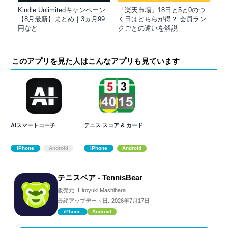
Kindle Unlimitedキャンペーン
「楽天市場」18日と5と0のつ
【8月最新】まとめ｜3ヵ月99
く日はどちらが得？ 会員ラン
円など
クごとの違いを解説
このアプリを見た人はこんなアプリも見ています
AIスマートコーチ
テニス スコア & カード
iPhone
Android
iPhone
Android
テニスベア - TennisBear
販売元:
Hiroyuki Mashihara
最終アップデート日:
2026年7月17日
iPhone
Android