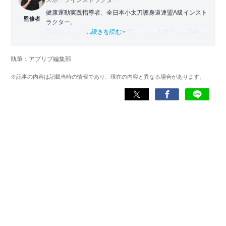
健康運動実践指導者、全日本小太刀護身道連盟A級インスト
監修者
ラクター。
2006年よりスポーツ教室を主宰し、小・中学生から高齢者
...続きを読む
まで幅広い世代に運動指導を実施。地域に根ざした活動の
傍ら、スポーツイベントの企画・運営にも携わる。
執筆：アプリブ編集部
近年は、アプリ専門家としてラジオやセミナーにも登壇。
※記事の内容は記載当時の情報であり、現在の内容と異なる場合があります。
日常生活をより豊かにするヘルスケアアプリの活用法を、
メディアや講演を通じて広く発信している。