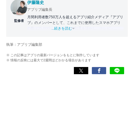
伊藤隆史
アプリブ編集長
月間利用者数750万人を超えるアプリ紹介メディア『アプリ
監修者
ブ』のメンバーとして、これまでに使用したスマホアプリ
の数は25,000以上。アプリの知見を活かし、テレビ・
...続きを読む
Web・ラジオなどのメディアに出演。
【メディア出演歴】日本テレビ『午前0時の森』（人生効率
執筆：アプリブ編集部
化アプリの紹介）、TBS『サタプラ』（スマホライフが変
わる神アプリの紹介）、J-WAVE『STEP ONE』（今話題の
※ この記事はアプリの最新バージョンをもとに制作しています
スマホアプリ）他
※ 情報の反映には最大で2週間ほどかかる場合があります
Wikipedia
X(旧：Twitter）