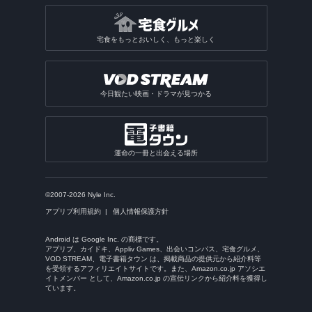
宅食をもっとおいしく、もっと楽しく
今日観たい映画・ドラマが見つかる
運命の一冊と出会える場所
©2007-2026 Nyle Inc.
アプリブ利用規約
個人情報保護方針
Android は Google Inc. の商標です。
アプリブ、カイドキ、Appliv Games、出会いコンパス、宅食グルメ、
VOD STREAM、電子書籍タウン は、掲載商品の提供元から紹介料等
を受領するアフィリエイトサイトです。また、Amazon.co.jp アソシエ
イトメンバー として、Amazon.co.jp の宣伝リンクから紹介料を獲得し
ています。