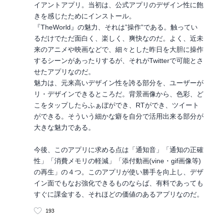
イアントアプリ。当初は、公式アプリのデザイン性に飽
きを感じたためにインストール。
『TheWorld』の魅力、それは”操作”である。触ってい
るだけでただ面白く、楽しく、爽快なのだ。よく、近未
来のアニメや映画などで、細々とした昨日を大胆に操作
するシーンがあったりするが、それがTwitterで可能とさ
せたアプリなのだ。
魅力は、元来高いデザイン性を誇る部分を、ユーザーが
リ・デザインできるところだ。背景画像から、色彩、ど
こをタップしたらふぁぼができ、RTができ、ツイート
ができる。そういう細かな癖を自分で活用出来る部分が
大きな魅力である。
今後、このアプリに求める点は「通知音」「通知の正確
性」「消費メモリの軽減」「添付動画(vine・gif画像等)
の再生」の４つ。このアプリが使い勝手を向上し、デザ
イン面でもなお強化できるものならば、有料であっても
すぐに課金する、それほどの価値のあるアプリなのだ。
193