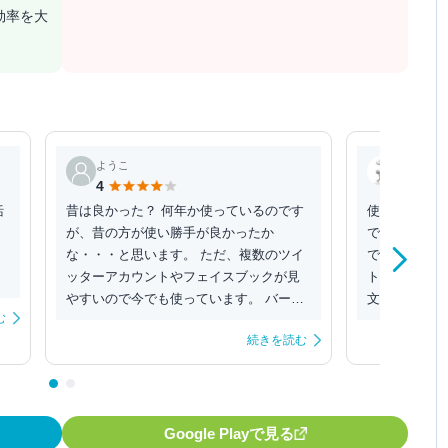
効率を大
ようこ
App_East
4
5
括
昔は良かった？ 何年か使っているのです
使い込むならこ
が、昔の方が使い勝手が良かったか
であったりW
っ
な・・・と思います。 ただ、複数のツイ
でも使えるHoo
ッターアカウントやフェイスブックが見
ト管理や、検
やすいので今でも使っています。 バージ
文句ないです。
む
ョンアップの際に、...
続きを読む
Google Playで見る