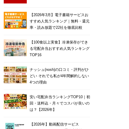
【2026年3月】電子書籍サービスお
すすめ人気ランキング｜無料・還元
率・読み放題で22社を徹底比較
【100食以上実食】冷凍保存ができ
る宅配弁当おすすめ人気ランキング
TOP16
ナッシュ(nosh)の口コミ・評判がひ
どい それでも私が4年間解約しない
4つの理由
安い宅配弁当ランキングTOP10｜初
回・送料込・月々でコスパが良いの
は？【2026年】
【2026年】動画配信サービス