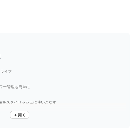
選
稿ライフ
ロワー管理も簡単に
terをスタイリッシュに使いこなす
ー
＋開く
スのカメラロールに簡単保存