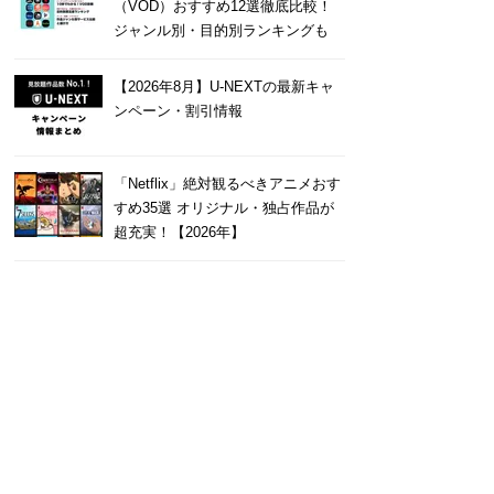
（VOD）おすすめ12選徹底比較！
ジャンル別・目的別ランキングも
【2026年8月】U-NEXTの最新キャ
ンペーン・割引情報
「Netflix」絶対観るべきアニメおす
すめ35選 オリジナル・独占作品が
れしかない Chromeアプリ
超充実！【2026年】
EBアプリであったりと、PC
tsuites、複数SNSアカウン
索機能にリスト機能など、
強いて言えば、P...
続きを読む