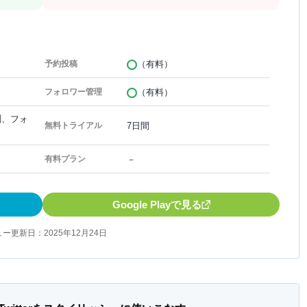
（有料）
予約投稿
（有料）
フォロワー管理
測、フォ
7日間
無料トライアル
－
有料プラン
Google Playで見る
ー更新日：2025年12月24日