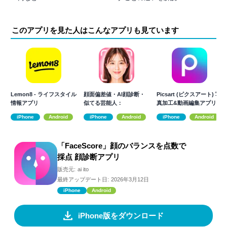
このアプリを見た人はこんなアプリも見ています
Lemon8 - ライフスタイル
顔面偏差値・AI顔診断・
Picsart (ピクスアート) 写
情報アプリ
似てる芸能人：
真加工&動画編集アプリ
FaceChecker
iPhone
Android
iPhone
Android
iPhone
Android
「FaceScore」顔のバランスを点数で
採点 顔診断アプリ
販売元:
ai ito
最終アップデート日:
2026年3月12日
iPhone
Android
iPhone版をダウンロード