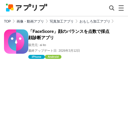
TOP
画像・動画アプリ
写真加工アプリ
おもしろ加工アプリ
「FaceScore」顔のバランスを点数で採点
顔診断アプリ
販売元:
ai ito
最終アップデート日:
2026年3月12日
iPhone
Android