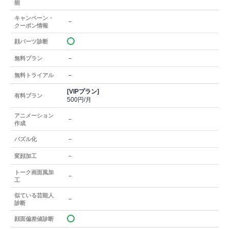
能
キャンペーン・
－
クーポン情報
顔パーツ診断
－
無料プラン
－
無料トライアル
[VIPプラン]
有料プラン
500円/月
アニメーション
－
作成
－
パズル化
－
変顔加工
トーク画面風加
－
工
似ている芸能人
－
診断
顔面偏差値診断