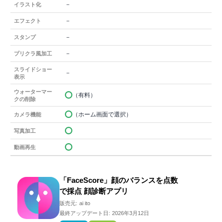
－
イラスト化
－
エフェクト
－
スタンプ
－
プリクラ風加工
スライドショー
－
表示
ウォーターマー
（有料）
クの削除
（ホーム画面で選択）
カメラ機能
写真加工
動画再生
「FaceScore」顔のバランスを点数
で採点 顔診断アプリ
販売元:
ai ito
最終アップデート日:
2026年3月12日