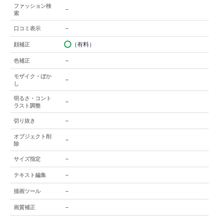
ファッション検
－
索
－
口コミ表示
（有料）
顔補正
－
色補正
モザイク・ぼか
－
し
明るさ・コント
－
ラスト調整
－
切り抜き
オブジェクト削
－
除
－
サイズ指定
－
テキスト編集
－
描画ツール
－
画質補正