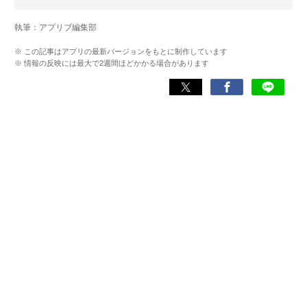
写真加工アプリを主に担当。本格的な写真加工方法から、
自撮りのコツなど女性向けの記事を得意とする。読めば
執筆：アプリブ編集部
「誰でも本格的にアプリを使いこなせるようになるコンテ
ンツ」を目標に制作している。
※ この記事はアプリの最新バージョンをもとに制作しています
※ 情報の反映には最大で2週間ほどかかる場合があります