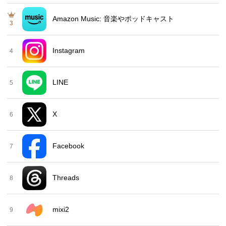
Amazon Music: 音楽やポッドキャスト
3
Instagram
4
LINE
5
X
6
Facebook
7
Threads
8
mixi2
9