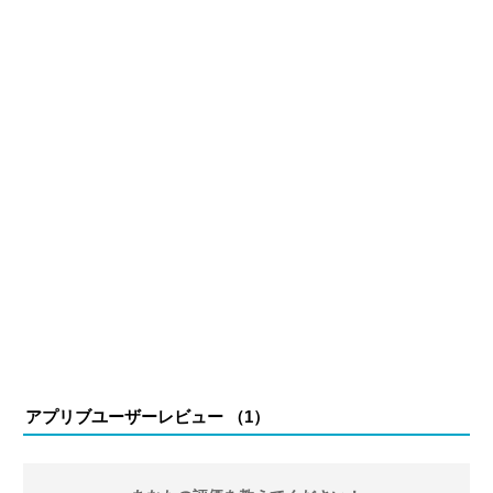
る。現在は、アプリブでゲーム関連のコンテンツを豊富に
執筆中。
アプリブユーザーレビュー （
1
）