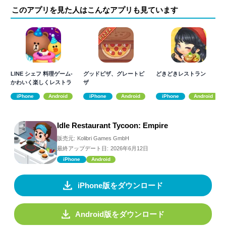
このアプリを見た人はこんなアプリも見ています
LINE シェフ 料理ゲーム-
グッドピザ、グレートピ
どきどきレストラン
かわいく楽しくレストラ
ザ
ン経営
iPhone
Android
iPhone
Android
iPhone
Android
Idle Restaurant Tycoon: Empire
販売元:
Kolibri Games GmbH
最終アップデート日:
2026年6月12日
iPhone
Android
iPhone版をダウンロード
Android版をダウンロード