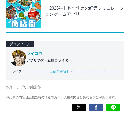
【2026年】おすすめの経営シミュレーシ
ョンゲームアプリ
プロフィール
ライコウ
アプリブゲーム担当ライター
ライター
バンタンゲームアカデミー
...続きを読む
出身。「広く深く」をモットー
に、あらゆるジャンルのゲームに精通する筋金入りのゲー
マー。プレイ済みタイトルは2,000本を超えており、アプリ
執筆：アプリブ編集部
ゲームだけでも1,000本以上。ゲーム開発者を目指した経験
もあり、ゲームの深い理解を持つ。現在はゲームを遊び尽
※記事の内容は記載当時の情報であり、現在の内容と異なる場合があります。
くして面白さを引き出し、人々に伝えるためゲームライタ
ーへと転向。
複数のゲームメディアの立ち上げや運営に携わるほか、ゲ
ーム公式から名指しで攻略記事依頼を受けるなど、執筆の
正確性や専門知識の深さは業界内でも高く評価されてい