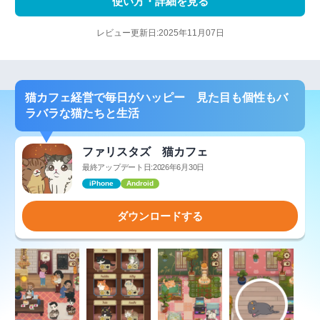
使い方・詳細を見る
レビュー更新日:2025年11月07日
猫カフェ経営で毎日がハッピー 見た目も個性もバ
ラバラな猫たちと生活
ファリスタズ 猫カフェ
最終アップデート日:2026年6月30日
iPhone
Android
ダウンロードする