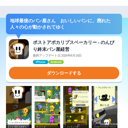
地球最後のパン屋さん おいしいパンに、廃れた
人々の心が動かされてゆく
ポストアポカリプスベーカリー - のんび
り終末パン屋経営
最終アップデート日:2026年6月16日
iPhone
Android
ダウンロードする