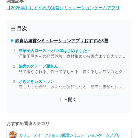
関連記事：
【2026年】おすすめの経営シミュレーションゲームアプリ
目次
飲食店経営シミュレーションアプリ
おすすめ8選
洋菓子店ローズ ～パン屋はじめました～
洋菓子屋さんの経営体験 食材集めから販売まで自力でこなすシミュレーション
柴犬のクレープ屋さん
見て癒やされる、作って楽しめる 愛くるしいワンコとクレープ屋経営
どきどきレストラン
店に入った瞬間、みんなが笑顔になる 最高に素敵なレストランを作ろう
アイラブバーガー：ハンバーガー屋さん&農園牧場経営ゲーム
＋開く
ステキなお店には華麗な店員あり！ キュートなバーガーショップを経営
おすすめ関連カテゴリ
カフェ・スイーツショップ経営シミュレーションゲームアプリ