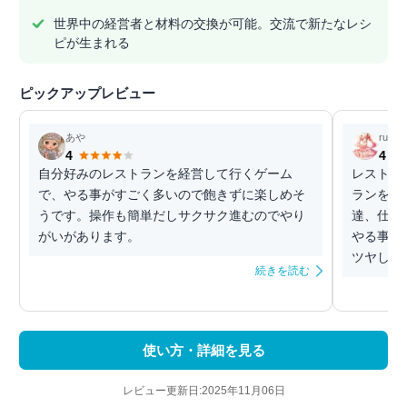
世界中の経営者と材料の交換が可能。交流で新たなレシ
ピが生まれる
ピックアップレビュー
あや
ruby
4
4
自分好みのレストランを経営して行くゲーム
レストラ
で、やる事がすごく多いので飽きずに楽しめそ
ランをデ
うです。操作も簡単だしサクサク進むのでやり
達、仕入
がいがあります。
やる事が
ツヤして
続きを読む
使い方・詳細を見る
レビュー更新日:2025年11月06日