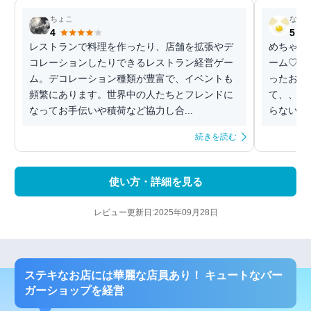
ちょこ
なま
4
5
レストランで料理を作ったり、店舗を拡張やデ
めちゃく
コレーションしたりできるレストラン経営ゲー
ーム♡料
ム。デコレーション種類が豊富で、イベントも
ったお金
頻繁にあります。世界中の人たちとフレンドに
て、、や
なってお手伝いや積荷など協力し合...
らないん
続きを読む
使い方・詳細を見る
レビュー更新日:2025年09月28日
ステキなお店には華麗な店員あり！ キュートなバー
ガーショップを経営