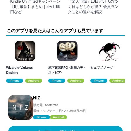
Kindle Unlimitedキャンペーン
「楽天市場」18日と5と0のつ
【8月最新】まとめ｜3ヵ月99
く日はどちらが得？ 会員ラン
円など
クごとの違いを解説
このアプリを見た人はこんなアプリも見ています
Wizardry Variants
地下迷宮RPG -深淵のディ
ヒュプノノーツ
Daphne
ストピア-
iPhone
Android
iPhone
Android
iPhone
Android
NIZ
販売元:
Altoterras
最終アップデート日:
2023年8月24日
iPhone
Android