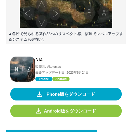
▲各所で見られる某作品へのリスペクト感。宿屋でレベルアップす
るシステムも健在だ。
NIZ
販売元:
Altoterras
最終アップデート日:
2023年8月24日
iPhone
Android
iPhone版をダウンロード
Android版をダウンロード