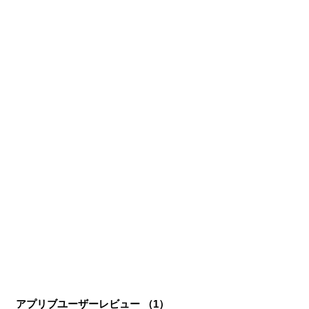
複数のゲームメディアの立ち上げや運営に携わるほか、ゲ
ーム公式から名指しで攻略記事依頼を受けるなど、執筆の
正確性や専門知識の深さは業界内でも高く評価されてい
る。現在は、アプリブでゲーム関連のコンテンツを豊富に
執筆中。
アプリブユーザーレビュー （
1
）