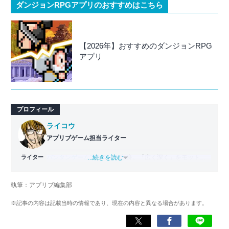
ダンジョンRPGアプリのおすすめはこちら
【2026年】おすすめのダンジョンRPG
アプリ
プロフィール
ライコウ
アプリブゲーム担当ライター
ライター
バンタンゲームアカデミー
...続きを読む
出身。「広く深く」をモットー
に、あらゆるジャンルのゲームに精通する筋金入りのゲー
マー。プレイ済みタイトルは2,000本を超えており、アプリ
執筆：アプリブ編集部
ゲームだけでも1,000本以上。ゲーム開発者を目指した経験
もあり、ゲームの深い理解を持つ。現在はゲームを遊び尽
※記事の内容は記載当時の情報であり、現在の内容と異なる場合があります。
くして面白さを引き出し、人々に伝えるためゲームライタ
ーへと転向。