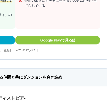
が生む没
仲間の加入にガチャに当たるシステムが割り当
てられている
リィ』の
Google Playで見る
ー更新日：2025年12月24日
る仲間と共にダンジョンを突き進め
ディストピア-