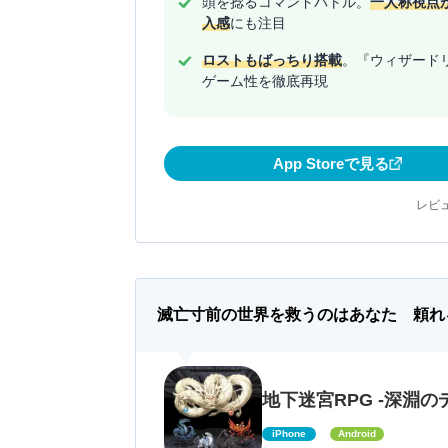
頭を捻るコマンドバトル。
一人称視点
入感
にも注目
ロストもばっちり搭載
。『ウィザード
ゲーム性を徹底再現
App Storeで見る
レビュ
滅亡寸前の世界を救うのはあなた 頼れ
地下迷宮RPG -深淵の
iPhone
Android