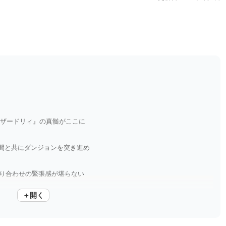
ィザードリィ』の真髄がここに
間と共にダンジョンを突き進め
隣り合わせの緊張感が堪らない
＋開く
ジョンを歩くのはあなた自身