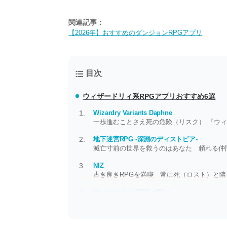
関連記事：
【2026年】おすすめのダンジョンRPGアプリ
目次
ウィザードリィ系RPGアプリおすすめ6選
Wizardry Variants Daphne
一歩進むことさえ死の危険（リスク） 『ウ
地下迷宮RPG -深淵のディストピア-
滅亡寸前の世界を救うのはあなた 頼れる仲
NIZ
古き良きRPGを満喫 常に死（ロスト）と
Moonshades: RPG offline
ダークファンタジーの世界へようこそ ダン