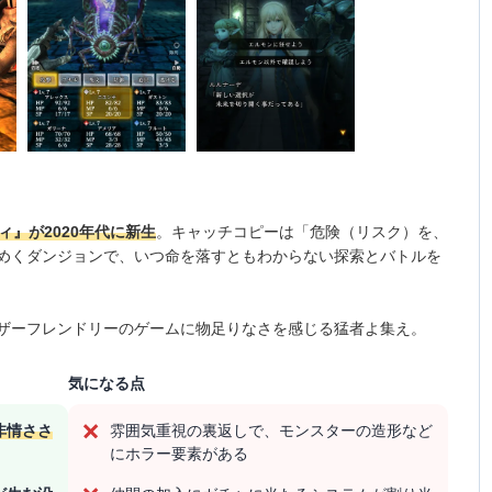
ィ』が2020年代に新生
。キャッチコピーは「危険（リスク）を、
めくダンジョンで、いつ命を落すともわからない探索とバトルを
ザーフレンドリーのゲームに物足りなさを感じる猛者よ集え。
気になる点
非情ささ
雰囲気重視の裏返しで、モンスターの造形など
にホラー要素がある