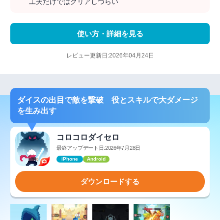
工夫だけではクリアしづらい
使い方・詳細を見る
レビュー更新日:2026年04月24日
ダイスの出目で敵を撃破 役とスキルで大ダメージ
を生み出す
コロコロダイセロ
最終アップデート日:2026年7月28日
iPhone
Android
ダウンロードする