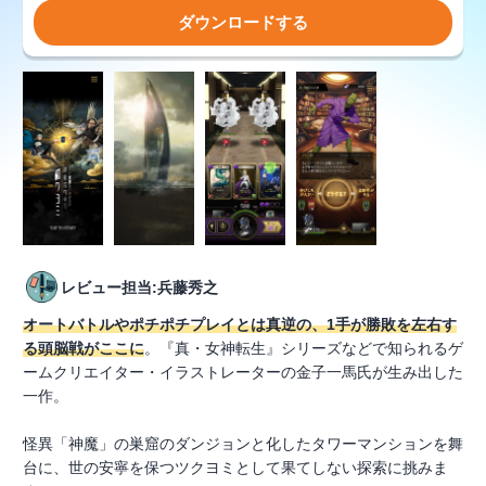
ダウンロードする
レビュー担当:兵藤秀之
オートバトルやポチポチプレイとは真逆の、1手が勝敗を左右す
る頭脳戦がここに
。『真・女神転生』シリーズなどで知られるゲ
ームクリエイター・イラストレーターの金子一馬氏が生み出した
一作。
怪異「神魔」の巣窟のダンジョンと化したタワーマンションを舞
台に、世の安寧を保つツクヨミとして果てしない探索に挑みま