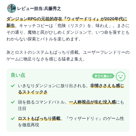
レビュー担当:兵藤秀之
ダンジョンRPGの元祖的存在『ウィザードリィ』が2020年代に
新生
。キャッチコピーは「危険（リスク）を、味わえ」。まさに
その通り、魔物と罠がひしめくダンジョンで、いつ命を落すとも
わからない探索とバトルを楽しめます。
灰とロストのシステムもばっちり搭載。ユーザーフレンドリーの
ゲームに物足りなさを感じる猛者よ集え。
良い点
いきなりダンジョンに放り出される。
非情ささえも感じ
るストイックさ
頭を捻るコマンドバトル。
一人称視点が生む没入感
にも
注目
ロストもばっちり搭載
。『ウィザードリィ』のゲーム性
を徹底再現