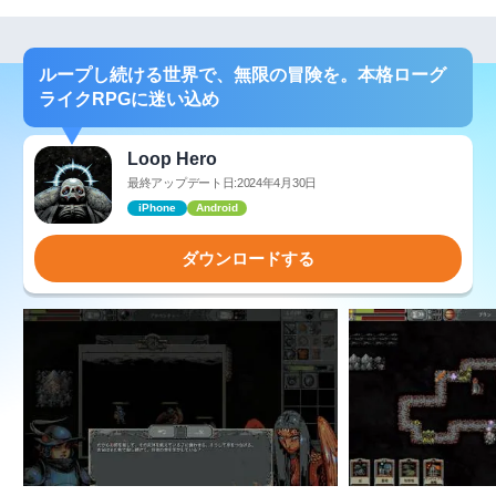
ループし続ける世界で、無限の冒険を。本格ローグ
ライクRPGに迷い込め
Loop Hero
最終アップデート日:2024年4月30日
iPhone
Android
ダウンロードする