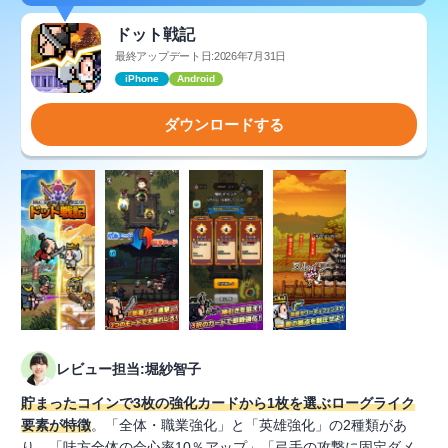
ドット戦記
最終アップデート日:2026年7月31日
iPhone
Android
ダウンロードする
レビュー担当:堀紗智子
貯まったコインで3枚の強化カードから1枚を選ぶローグライク
要素が特徴
。「全体・職業強化」と「英雄強化」の2種類があ
り、「味方全体の会心率10％アップ」「弓手の攻撃に固定ダメ