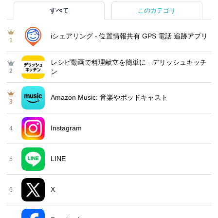
すべて
このカテゴリ
iシェアリング - 位置情報共有 GPS 電話 追跡アプリ
1
レシピ動画で料理献立を簡単‪に - デリッシュキッチ
2
ン
Amazon Music: 音楽やポッドキャスト
3
Instagram
4
LINE
5
X
6