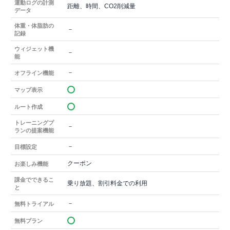
運動ログの計測
距離、時間、CO2削減量
データ
体重・体脂肪の
－
記録
ウィジェット機
－
能
－
オフライン機能
マップ表示
ルート作成
トレーニングプ
－
ランの提案機能
－
目標設定
クーポン
お楽しみ機能
課金でできるこ
乗り放題、割引料金での利用
と
－
無料トライアル
無料プラン