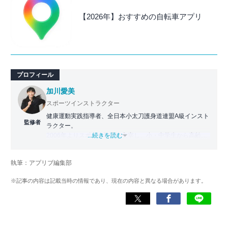
【2026年】おすすめの自転車アプリ
プロフィール
加川愛美
スポーツインストラクター
健康運動実践指導者、全日本小太刀護身道連盟A級インスト
監修者
ラクター。
2006年よりスポーツ教室を主宰し、小・中学生から高齢者
...続きを読む
まで幅広い世代に運動指導を実施。地域に根ざした活動の
傍ら、スポーツイベントの企画・運営にも携わる。
執筆：アプリブ編集部
近年は、アプリ専門家としてラジオやセミナーにも登壇。
※記事の内容は記載当時の情報であり、現在の内容と異なる場合があります。
日常生活をより豊かにするヘルスケアアプリの活用法を、
メディアや講演を通じて広く発信している。