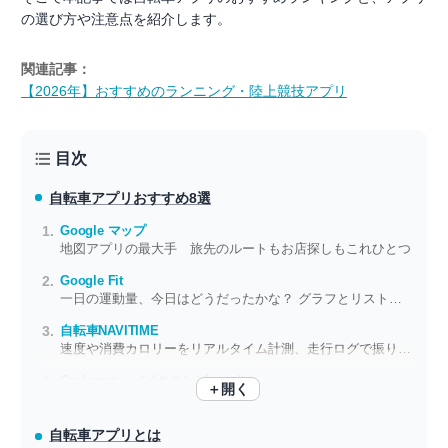
の選び方や注意点を紹介します。
関連記事：
【2026年】おすすめのランニング・陸上競技アプリ
目次
自転車アプリ
おすすめ8選
Google マップ
地図アプリの最大手 旅先のルートもお店探しもこれひとつ
Google Fit
一日の運動量、今日はどうだったかな？ グラフとリストで振り返り
自転車NAVITIME
速度や消費カロリーをリアルタイム計測、走行ログで振り返り
Cyclemeter バイクコンピュータ
＋開く
5Kからフルマラソンまでトレーニングプランを内蔵
自転車アプリとは