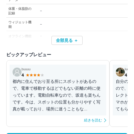
体重・体脂肪の
－
記録
ウィジェット機
－
能
－
オフライン機能
全部見る ＋
ピックアップレビュー
buuuu
lucy
4
4
都内に住んでおり至る所にスポットがあるの
自分の生
で、電車で移動するほどでもない距離の時に使
ので、駅
っています。電動自転車なので、坂道も楽ちん
レクトに
です。今は、スポットの位置も分かりやすく写
マホが壊
真が載っており、場所に迷うこともな...
てもらえ
続きを読む