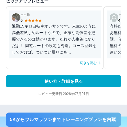
ピックアップレビュー
ポキ爺
ゲス
5
4
通勤15キロ自転車オジサンです。人生のように
有料だと
高低差激しめルートなので、正確な高低差を把
あ無料で
握できるのは助かります。だれが人生谷ばかり
話。 初
だよ！ 周遊ルートの設定も秀逸。コース登録を
無料のG
しておけば、ついつい帰りにあ...
違いのル
続きを読む
使い方・詳細を見る
レビュー更新日:2026年07月01日
5Kからフルマラソンまでトレーニングプランを内蔵