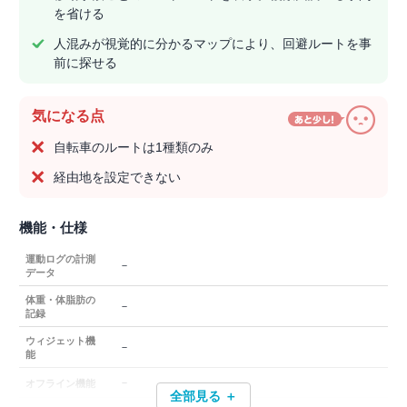
を省ける
人混みが視覚的に分かるマップにより、回避ルートを事
前に探せる
気になる点
自転車のルートは1種類のみ
経由地を設定できない
機能・仕様
運動ログの計測
－
データ
体重・体脂肪の
－
記録
ウィジェット機
－
能
－
オフライン機能
全部見る ＋