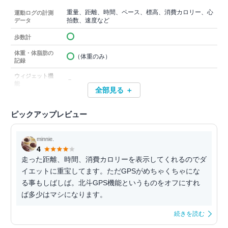
重量、距離、時間、ペース、標高、消費カロリー、心
運動ログの計測
拍数、速度など
データ
歩数計
体重・体脂肪の
（体重のみ）
記録
ウィジェット機
－
能
全部見る ＋
ピックアップレビュー
minnie.
4
走った距離、時間、消費カロリーを表示してくれるのでダ
イエットに重宝してます。ただGPSがめちゃくちゃにな
る事もしばしば。北斗GPS機能というものをオフにすれ
ば多少はマシになります。
続きを読む