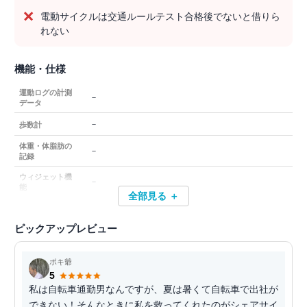
電動サイクルは交通ルールテスト合格後でないと借りら
れない
機能・仕様
運動ログの計測
－
データ
－
歩数計
体重・体脂肪の
－
記録
ウィジェット機
－
能
全部見る ＋
ピックアップレビュー
ポキ爺
5
私は自転車通勤男なんですが、夏は暑くて自転車で出社が
できない！そんなときに私を救ってくれたのがシェアサイ