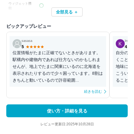
ウィジェット機
能
全部見る ＋
ピックアップレビュー
sasasa
Inform
5
4
位置情報がたまに正確でないときがあります。
自分の移
駅構内や建物内であれば仕方ないのかもしれま
くことが
せんが、地上でたまに関東にいるのに北海道を
地味に嬉
表示されたりするので少々困っています。8割は
こういう
きちんと動いているので許容範囲...
ることが
続きを読む
使い方・詳細を見る
レビュー更新日:2025年10月28日