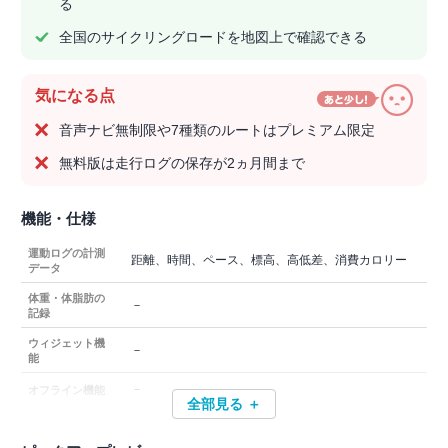
る
全国のサイクリングロードを地図上で確認できる
気になる点
音声ナビ無制限や7種類のルートはプレミアム限定
無料版は走行ログの保存が2ヵ月間まで
機能・仕様
運動ログの計測
距離、時間、ペース、標高、高低差、消費カロリー
データ
体重・体脂肪の
－
記録
ウィジェット機
－
能
－
オフライン機能
全部見る ＋