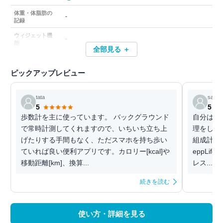
体重・体脂肪の
-
記録
ウィジェット機
-
能
全部見る ＋
ピックアップレビュー
tata
saku
5
5
歩数計を主に使っています。 バックグラウンド
自分はダ
で常時計測してくれますので、いちいち立ち上
理をしたく
げたりする手間もなく、ただスマホを持ち歩い
組成計を
ていれば良い便利アプリです。カロリー[kcal]や
eppLif
移動距離[km]、換算...
レス...
続きを読む
使い方・詳細を見る