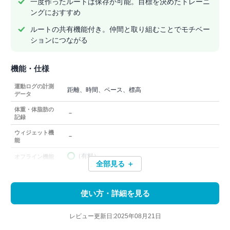
一度作ったルートは保存が可能。目標を決めたトレーニ
ングにおすすめ
ルートの共有機能付き。仲間と取り組むことでモチベー
ションにつながる
機能・仕様
運動ログの計測
距離、時間、ペース、標高
データ
体重・体脂肪の
－
記録
ウィジェット機
－
能
（有料）
オフライン機能
全部見る ＋
使い方・詳細を見る
レビュー更新日:2025年08月21日