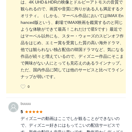
は、4K UHD＆HDRの映像とドルビーアトモスの音質で
観られるので、画質や音質に拘りがある人も満足するク
オリティ。（しかも、マーベル作品においてはIMAX En
hanced版という、劇場でIMAX映画を鑑賞するのと同じ
ような体験ができて最高！これだけで星5です）最近で
はマーベル以外にも、スター・ウォーズのスピンオフ作
品をはじめ、エミー賞を受賞した質の高い海外ドラマ、
他では観られない独占配信の韓国ドラマなど、気になる
作品が続々と増えているので、ディズニー作品にそこま
で興味がない人にとっても見応えのあるラインナップ。
ただ、国内作品に関しては他のサービスと比べてライン
ナップが弱いです。
0
buuuu
5
ディズニーの動画はここでしか観ることができないの
で、ディズニー好きにはもってこいの配信サービスで