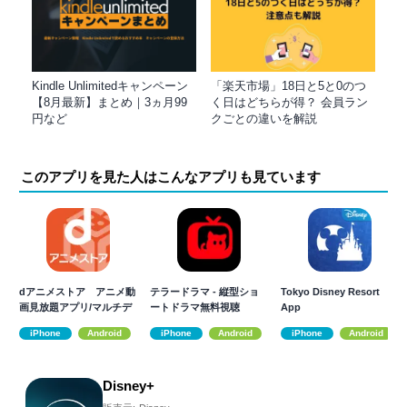
Kindle Unlimitedキャンペーン
「楽天市場」18日と5と0のつ
【8月最新】まとめ｜3ヵ月99
く日はどちらが得？ 会員ラン
円など
クごとの違いを解説
このアプリを見た人はこんなアプリも見ています
dアニメストア アニメ動
テラードラマ - 縦型ショ
Tokyo Disney Resort
画見放題アプリ/マルチデ
ートドラマ無料視聴
App
バイス対応
iPhone
Android
iPhone
Android
iPhone
Android
Disney+