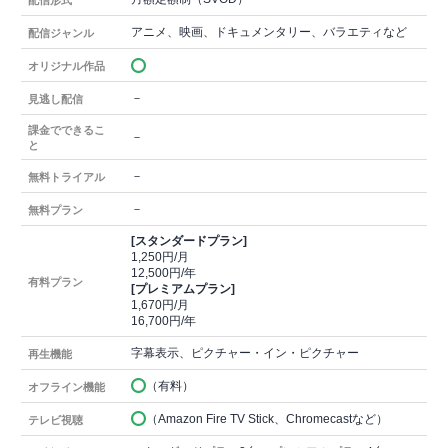
アニメ、映画、ドキュメンタリー、バラエティなど
配信ジャンル
オリジナル作品
－
見逃し配信
課金でできるこ
－
と
－
無料トライアル
－
無料プラン
[スタンダードプラン]
1,250円/月
12,500円/年
有料プラン
[プレミアムプラン]
1,670円/月
16,700円/年
字幕表示、ピクチャー・イン・ピクチャー
再生機能
（有料）
オフライン機能
（Amazon Fire TV Stick、Chromecastなど）
テレビ視聴