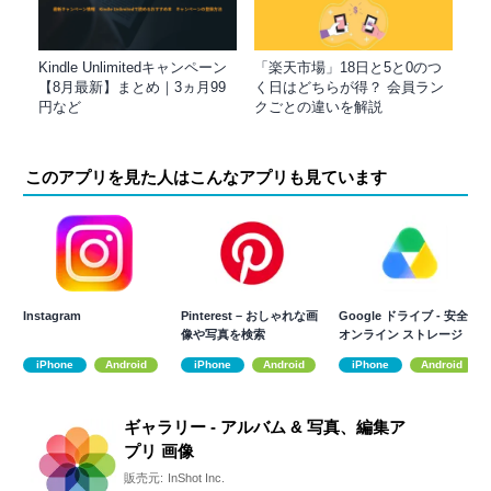
Kindle Unlimitedキャンペーン
「楽天市場」18日と5と0のつ
【8月最新】まとめ｜3ヵ月99
く日はどちらが得？ 会員ラン
円など
クごとの違いを解説
このアプリを見た人はこんなアプリも見ています
Instagram
Pinterest – おしゃれな画
Google ドライブ - 安全な
像や写真を検索
オンライン ストレージ
iPhone
Android
iPhone
Android
iPhone
Android
ギャラリー - アルバム & 写真、編集ア
プリ 画像
販売元:
InShot Inc.