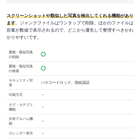
スクリーンショットや類似した写真を検出してくれる機能があり
ます
。ジャンクファイルはワンタップで削除。ほかのファイルは
容量が数値で表示されるので、どこから優先して整理すべきかわ
かりやすいです。
重複・類似写真
の削除
重複・類似写真
の検索
セキュリティ対
パスコードロック、指紋認証
策
－
印刷方式
タグ・カテゴリ
－
機能
共有アルバム機
－
能
－
カレンダー表示