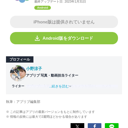
最終アップデート日:
2023年1月31日
Android
iPhone版は提供されていません
Android版をダウンロード
プロフィール
小野涼子
アプリブ 写真・動画担当ライター
ライター
アプリブに入社後、趣味であるカメラを活かし、カメラや
...続きを読む
写真加工アプリを主に担当。本格的な写真加工方法から、
自撮りのコツなど女性向けの記事を得意とする。読めば
執筆：アプリブ編集部
「誰でも本格的にアプリを使いこなせるようになるコンテ
ンツ」を目標に制作している。
※ この記事はアプリの最新バージョンをもとに制作しています
※ 情報の反映には最大で2週間ほどかかる場合があります