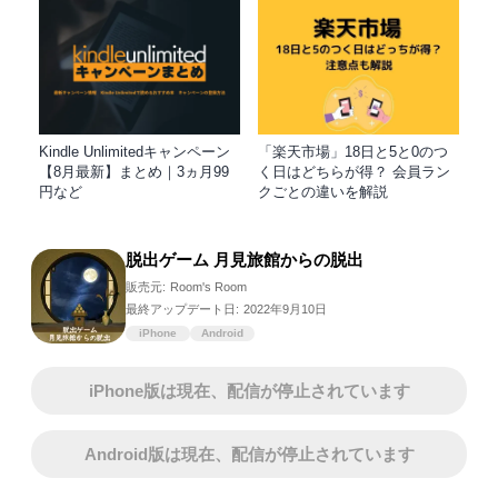
Kindle Unlimitedキャンペーン
「楽天市場」18日と5と0のつ
【8月最新】まとめ｜3ヵ月99
く日はどちらが得？ 会員ラン
円など
クごとの違いを解説
脱出ゲーム 月見旅館からの脱出
販売元:
Room's Room
最終アップデート日:
2022年9月10日
iPhone
Android
iPhone版は現在、配信が停止されています
Android版は現在、配信が停止されています