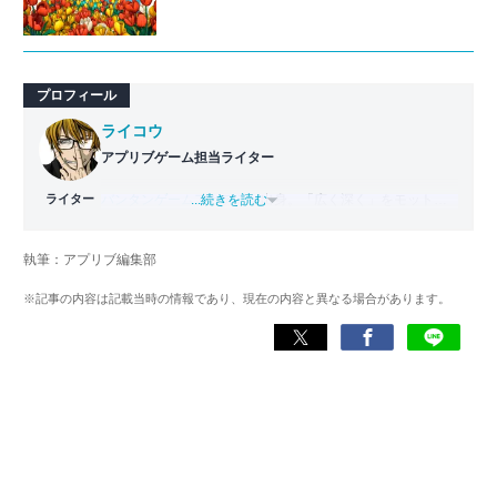
プロフィール
ライコウ
アプリブゲーム担当ライター
ライター
バンタンゲームアカデミー
...続きを読む
出身。「広く深く」をモットー
に、あらゆるジャンルのゲームに精通する筋金入りのゲー
マー。プレイ済みタイトルは2,000本を超えており、アプリ
執筆：アプリブ編集部
ゲームだけでも1,000本以上。ゲーム開発者を目指した経験
もあり、ゲームの深い理解を持つ。現在はゲームを遊び尽
※記事の内容は記載当時の情報であり、現在の内容と異なる場合があります。
くして面白さを引き出し、人々に伝えるためゲームライタ
ーへと転向。
複数のゲームメディアの立ち上げや運営に携わるほか、ゲ
ーム公式から名指しで攻略記事依頼を受けるなど、執筆の
正確性や専門知識の深さは業界内でも高く評価されてい
る。現在は、アプリブでゲーム関連のコンテンツを豊富に
執筆中。