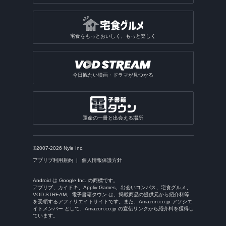
宅食をもっとおいしく、もっと楽しく
今日観たい映画・ドラマが見つかる
運命の一冊と出会える場所
©2007-2026 Nyle Inc.
アプリブ利用規約
個人情報保護方針
Android は Google Inc. の商標です。
アプリブ、カイドキ、Appliv Games、出会いコンパス、宅食グルメ、
VOD STREAM、電子書籍タウン は、掲載商品の提供元から紹介料等
を受領するアフィリエイトサイトです。また、Amazon.co.jp アソシエ
イトメンバー として、Amazon.co.jp の宣伝リンクから紹介料を獲得し
ています。