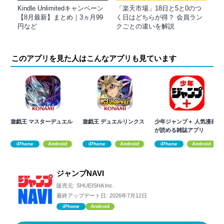
Kindle Unlimitedキャンペーン
「楽天市場」18日と5と0のつ
【8月最新】まとめ｜3ヵ月99
く日はどちらが得？ 会員ラン
円など
クごとの違いを解説
このアプリを見た人はこんなアプリも見ています
遊戯王 マスターデュエル
遊戯王 デュエルリンクス
少年ジャンプ＋ 人気漫画
が読める雑誌アプリ
iPhone
Android
iPhone
Android
iPhone
Android
ジャンプNAVI
販売元:
SHUEISHA Inc.
最終アップデート日:
2026年7月12日
iPhone
Android