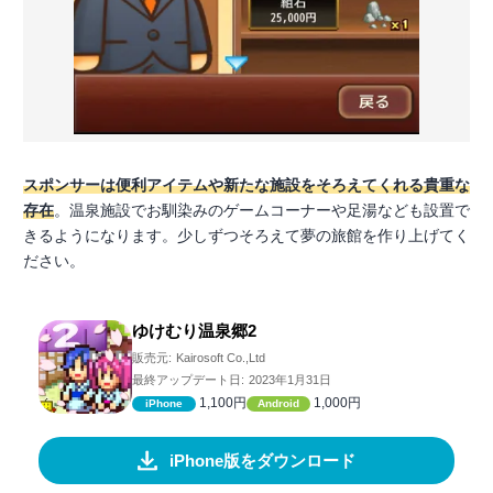
スポンサーは便利アイテムや新たな施設をそろえてくれる貴重な
存在
。温泉施設でお馴染みのゲームコーナーや足湯なども設置で
きるようになります。少しずつそろえて夢の旅館を作り上げてく
ださい。
ゆけむり温泉郷2
販売元:
Kairosoft Co.,Ltd
最終アップデート日:
2023年1月31日
1,100円
1,000円
iPhone
Android
iPhone版をダウンロード