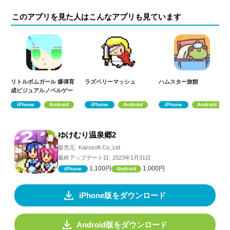
このアプリを見た人はこんなアプリも見ています
リトルボムガール 爆弾育
ラズベリーマッシュ
ハムスター旅館
成ビジュアルノベルゲー
ム
iPhone
Android
iPhone
Android
iPhone
Android
ゆけむり温泉郷2
販売元:
Kairosoft Co.,Ltd
最終アップデート日:
2023年1月31日
1,100円
1,000円
iPhone
Android
iPhone版をダウンロード
Android版をダウンロード