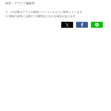
執筆：アプリブ編集部
ゲームだけでも1,000本以上。ゲーム開発者を目指した経験
もあり、ゲームの深い理解を持つ。現在はゲームを遊び尽
※ この記事はアプリの最新バージョンをもとに制作しています
くして面白さを引き出し、人々に伝えるためゲームライタ
※ 情報の反映には最大で2週間ほどかかる場合があります
ーへと転向。
複数のゲームメディアの立ち上げや運営に携わるほか、ゲ
ーム公式から名指しで攻略記事依頼を受けるなど、執筆の
正確性や専門知識の深さは業界内でも高く評価されてい
る。現在は、アプリブでゲーム関連のコンテンツを豊富に
執筆中。