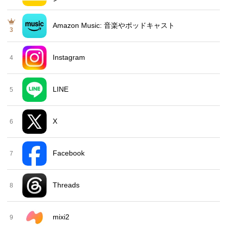
Amazon Music: 音楽やポッドキャスト
3
Instagram
4
LINE
5
X
6
Facebook
7
Threads
8
mixi2
9