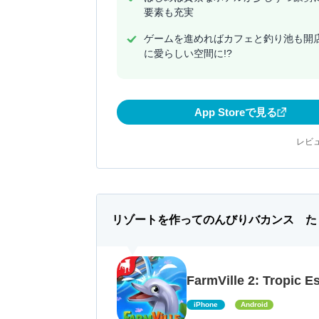
要素も充実
ゲームを進めればカフェと釣り池も開
に愛らしい空間に!?
App Storeで見る
レビュ
リゾートを作ってのんびりバカンス た
FarmVille 2: Tropic E
iPhone
Android