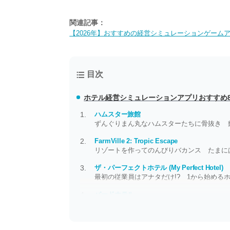
関連記事：
【2026年】おすすめの経営シミュレーションゲーム
目次
ホテル経営シミュレーションアプリおすすめ
ハムスター旅館
ずんぐりまん丸なハムスターたちに骨抜き 
FarmVille 2: Tropic Escape
リゾートを作ってのんびりバカンス たまに
ザ・パーフェクトホテル (My Perfect Hotel)
最初の従業員はアナタだけ!? 1から始める
バードホテル
お客様、そろそろチェックアウトの（飛び立