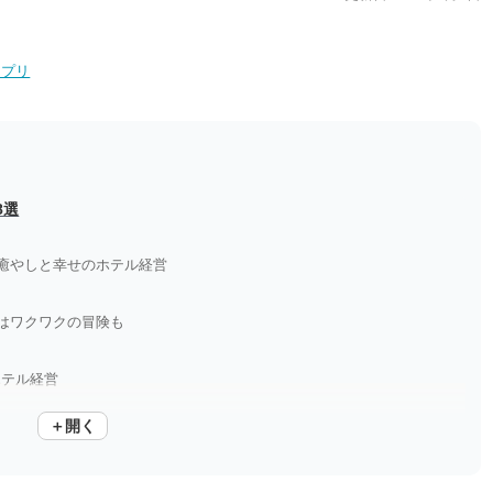
アプリ
8選
癒やしと幸せのホテル経営
はワクワクの冒険も
ホテル経営
＋開く
つ）お時間です