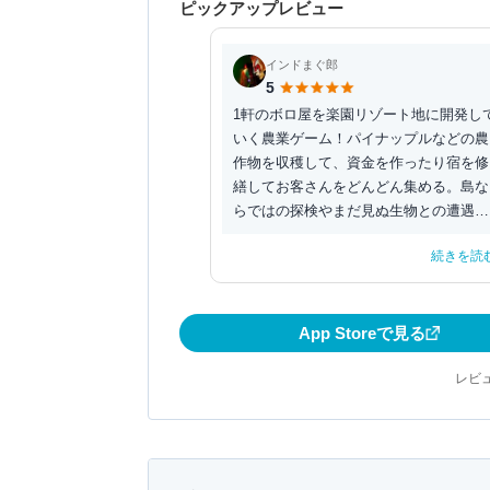
ピックアップレビュー
インドまぐ郎
5
1軒のボロ屋を楽園リゾート地に開発し
いく農業ゲーム！パイナップルなどの農
作物を収穫して、資金を作ったり宿を修
繕してお客さんをどんどん集める。島な
らではの探検やまだ見ぬ生物との遭遇に
ワクワクします。自...
続きを読
App Storeで見る
レビュ