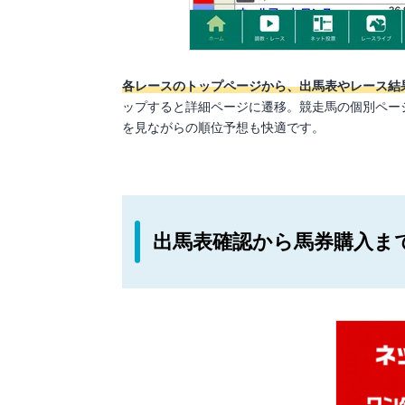
各レースのトップページから、出馬表やレース結
ップすると詳細ページに遷移。競走馬の個別ペー
を見ながらの順位予想も快適です。
出馬表確認から馬券購入ま