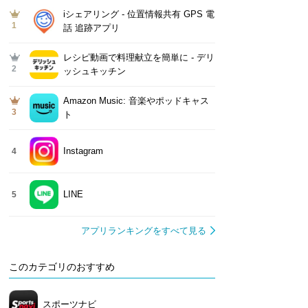
iシェアリング - 位置情報共有 GPS 電
1
話 追跡アプリ
レシピ動画で料理献立を簡単‪に - デリ
2
ッシュキッチン
Amazon Music: 音楽やポッドキャス
3
ト
Instagram
4
LINE
5
アプリランキングをすべて見る
このカテゴリのおすすめ
スポーツナビ