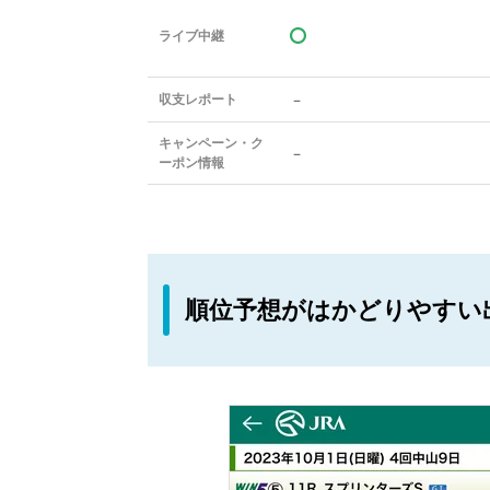
ライブ中継
－
収支レポート
キャンペーン・ク
－
ーポン情報
順位予想がはかどりやすい