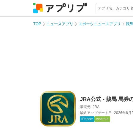
TOP
ニュースアプリ
スポーツニュースアプリ
競
JRA公式 - 競馬 
販売元:
JRA
最終アップデート日:
2026年6月
iPhone
Android