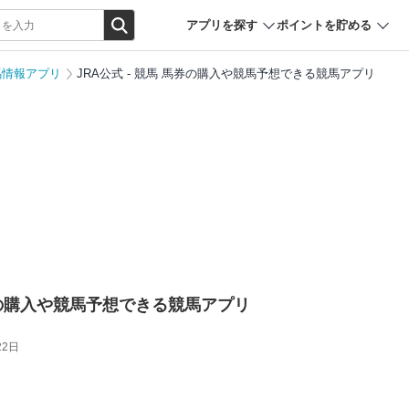
アプリを探す
ポイントを貯める
馬情報アプリ
JRA公式 - 競馬 馬券の購入や競馬予想できる競馬アプリ
馬券の購入や競馬予想できる競馬アプリ
22日