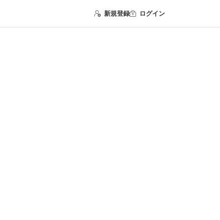
新規登録
ログイン