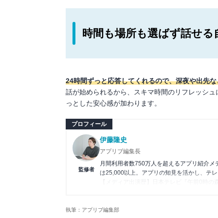
時間も場所も選ばず話せる
24時間ずっと応答してくれるので、深夜や出先
話が始められるから、スキマ時間のリフレッシュ
っとした安心感が加わります。
プロフィール
伊藤隆史
アプリブ編集長
月間利用者数750万人を超えるアプリ紹介
監修者
は25,000以上。アプリの知見を活かし、テ
【メディア出演歴】日本テレビ『午前0時の
アプリの紹介）、J-WAVE『STEP ONE
Wikipedia
執筆：アプリブ編集部