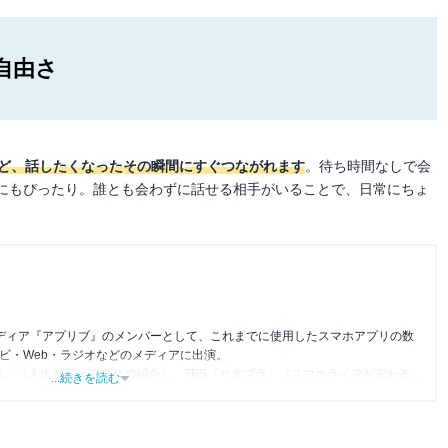
自由さ
など、話したくなったその瞬間にすぐつながれます
。待ち時間なしで会
にもぴったり。誰とも会わずに話せる相手がいることで、日常にちょ
メディア『アプリブ』のメンバーとして、これまでに使用したスマホアプリの数
レビ・Web・ラジオなどのメディアに出演。
森』（人生効率化アプリの紹介）、TBS『サタプラ』（スマホライフが変わる神
...続きを読む
』（今話題のスマホアプリ）他