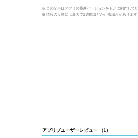
X(旧：Twitter）
※ この記事はアプリの最新バージョンをもとに制作して
※ 情報の反映には最大で2週間ほどかかる場合があります
アプリブユーザーレビュー （
1
）