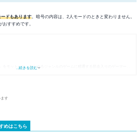
モードもあります
。暗号の内容は、2人モードのときと変わりません。
がおすすめです。
」をモットーに、あらゆるジャンルのゲームに精通する筋金入りのゲーマー。
...続きを読む
り、アプリゲームだけでも1,000本以上。ゲーム開発者を目指した経験もあり、ゲ
尽くして面白さを引き出し、人々に伝えるためゲームライターへと転向。
わるほか、ゲーム公式から名指しで攻略記事依頼を受けるなど、執筆の正確性
ている。現在は、アプリブでゲーム関連のコンテンツを豊富に執筆中。
います
すめはこちら