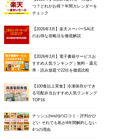
つ？どれがお得？年間カレンダーを
チェック
【2026年3月】楽天スーパーSALE
のお得な攻略法を徹底解説
【2026年3月】電子書籍サービスお
すすめ人気ランキング｜無料・還元
率・読み放題で22社を徹底比較
【100食以上実食】冷凍保存ができ
る宅配弁当おすすめ人気ランキング
TOP16
ナッシュ(nosh)の口コミ・評判がひ
どい それでも私が4年間解約しない
4つの理由