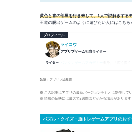
黄色と青の部屋を行き来して、1人で謎解きする
王道の脱出ゲームのように遊びたい人にはこちら
プロフィール
ライコウ
アプリブゲーム担当ライター
ライター
バンタンゲームアカデミー
出身。「広く深く
プレイ済みタイトルは2,000本を超えてお
ームの深い理解を持つ。現在はゲームを遊び
執筆：アプリブ編集部
複数のゲームメディアの立ち上げや運営に携
や専門知識の深さは業界内でも高く評価され
※ この記事はアプリの最新バージョンをもとに制作して
※ 情報の反映には最大で2週間ほどかかる場合があります
パズル・クイズ・脳トレゲームアプリのおす