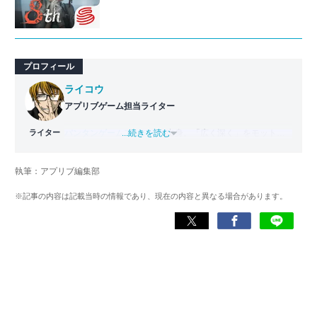
プロフィール
ライコウ
アプリブゲーム担当ライター
ライター
バンタンゲームアカデミー
...続きを読む
出身。「広く深く」をモットー
に、あらゆるジャンルのゲームに精通する筋金入りのゲー
マー。プレイ済みタイトルは2,000本を超えており、アプリ
執筆：アプリブ編集部
ゲームだけでも1,000本以上。ゲーム開発者を目指した経験
もあり、ゲームの深い理解を持つ。現在はゲームを遊び尽
※記事の内容は記載当時の情報であり、現在の内容と異なる場合があります。
くして面白さを引き出し、人々に伝えるためゲームライタ
ーへと転向。
複数のゲームメディアの立ち上げや運営に携わるほか、ゲ
ーム公式から名指しで攻略記事依頼を受けるなど、執筆の
正確性や専門知識の深さは業界内でも高く評価されてい
る。現在は、アプリブでゲーム関連のコンテンツを豊富に
執筆中。