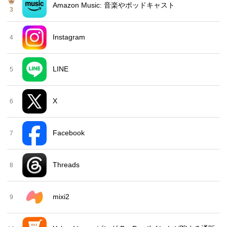
Amazon Music: 音楽やポッドキャスト
3
Instagram
4
LINE
5
X
6
Facebook
7
Threads
8
mixi2
9