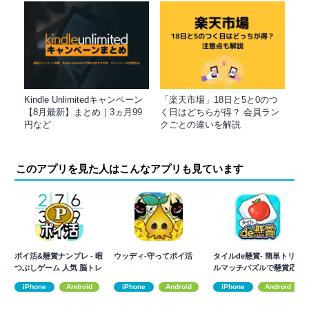
Kindle Unlimitedキャンペーン
「楽天市場」18日と5と0のつ
【8月最新】まとめ｜3ヵ月99
く日はどちらが得？ 会員ラン
円など
クごとの違いを解説
このアプリを見た人はこんなアプリも見ています
ポイ活&懸賞ナンプレ - 暇
ウッディ-守ってポイ活
タイルde懸賞- 簡単トリプ
つぶしゲーム 人気 脳トレ
ルマッチパズルで懸賞応
募！
iPhone
Android
iPhone
Android
iPhone
Android