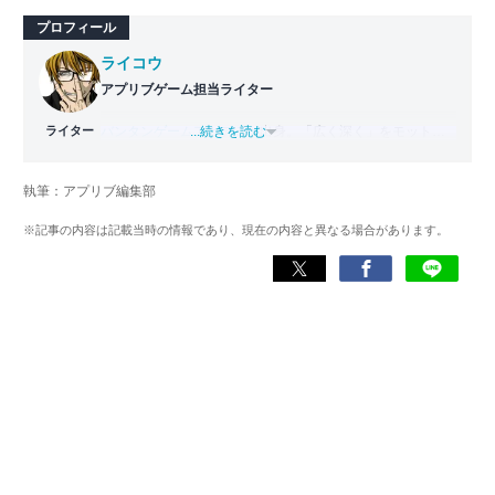
プロフィール
ライコウ
アプリブゲーム担当ライター
ライター
バンタンゲームアカデミー
...続きを読む
出身。「広く深く」をモットー
に、あらゆるジャンルのゲームに精通する筋金入りのゲー
マー。プレイ済みタイトルは2,000本を超えており、アプリ
執筆：アプリブ編集部
ゲームだけでも1,000本以上。ゲーム開発者を目指した経験
もあり、ゲームの深い理解を持つ。現在はゲームを遊び尽
※記事の内容は記載当時の情報であり、現在の内容と異なる場合があります。
くして面白さを引き出し、人々に伝えるためゲームライタ
ーへと転向。
複数のゲームメディアの立ち上げや運営に携わるほか、ゲ
ーム公式から名指しで攻略記事依頼を受けるなど、執筆の
正確性や専門知識の深さは業界内でも高く評価されてい
る。現在は、アプリブでゲーム関連のコンテンツを豊富に
執筆中。