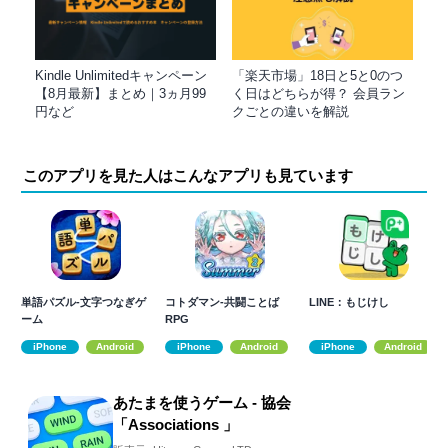
Kindle Unlimitedキャンペーン
「楽天市場」18日と5と0のつ
【8月最新】まとめ｜3ヵ月99
く日はどちらが得？ 会員ラン
円など
クごとの違いを解説
このアプリを見た人はこんなアプリも見ています
単語パズル-文字つなぎゲ
コトダマン-共闘ことば
LINE：もじけし
ーム
RPG
iPhone
Android
iPhone
Android
iPhone
Android
あたまを使うゲーム - 協会
「Associations 」