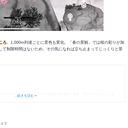
ころ
。1,000m到達ごとに景色も変化。「春の景観」では桜の彩りが加
して制限時間はないため、その気になれば立ち止まってじっくりと景
アカデミー）ゲームライター学部を2011年に卒業。2012年よりゲーム攻略
...続きを読む
アをスタート。2014年からはヴォラーレ株式会社（現：ナイル株式会社）に所
ォンアプリ関連の記事を10年以上制作。Webライティング能力検定1級、漢
ツールにある便利さを伝わるライティングを心がけています。
います