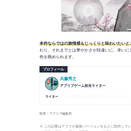
本作ならではの旅情感もじっくりと味わいたいと
わり、それまでとは華やかさが段違いに。幸いに
色を眺められます。
プロフィール
兵藤秀之
アプリブゲーム担当ライター
ライター
バンタン電脳ゲーム学院（現：バンタンゲーム
本の執筆に参加し、ライターとしてのキャリ
属し、ゲーム系コンテンツを中心にスマートフ
字検定2級を所持。ゲームが持つ楽しさを、
執筆：アプリブ編集部
※ この記事はアプリの最新バージョンをもとに制作して