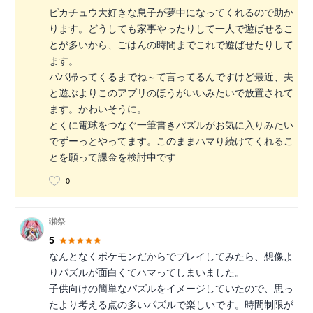
ピカチュウ大好きな息子が夢中になってくれるので助か
ります。どうしても家事やったりして一人で遊ばせるこ
とが多いから、ごはんの時間までこれで遊ばせたりして
ます。
パパ帰ってくるまでね～て言ってるんですけど最近、夫
と遊ぶよりこのアプリのほうがいいみたいで放置されて
ます。かわいそうに。
とくに電球をつなぐ一筆書きパズルがお気に入りみたい
でずーっとやってます。このままハマり続けてくれるこ
とを願って課金を検討中です
0
獺祭
5
なんとなくポケモンだからでプレイしてみたら、想像よ
りパズルが面白くてハマってしまいました。
子供向けの簡単なパズルをイメージしていたので、思っ
たより考える点の多いパズルで楽しいです。時間制限が