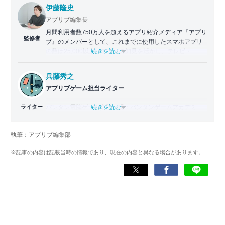
伊藤隆史
アプリブ編集長
月間利用者数750万人を超えるアプリ紹介メディア『アプリ
監修者
ブ』のメンバーとして、これまでに使用したスマホアプリ
の数は25,000以上。アプリの知見を活かし、テレビ・
...続きを読む
Web・ラジオなどのメディアに出演。
【メディア出演歴】日本テレビ『午前0時の森』（人生効率
兵藤秀之
化アプリの紹介）、TBS『サタプラ』（スマホライフが変
アプリブゲーム担当ライター
わる神アプリの紹介）、J-WAVE『STEP ONE』（今話題の
スマホアプリ）他
ライター
バンタン電脳ゲーム学院（現：バンタンゲームアカデミ
...続きを読む
ー）ゲームライター学部を2011年に卒業。2012年よりゲー
Wikipedia
ム攻略本の執筆に参加し、ライターとしてのキャリアをス
X(旧：Twitter）
執筆：アプリブ編集部
タート。2014年からはヴォラーレ株式会社（現：ナイル株
式会社）に所属し、ゲーム系コンテンツを中心にスマート
※記事の内容は記載当時の情報であり、現在の内容と異なる場合があります。
フォンアプリ関連の記事を10年以上制作。Webライティン
グ能力検定1級、漢字検定2級を所持。ゲームが持つ楽しさ
を、ツールにある便利さを伝わるライティングを心がけて
います。