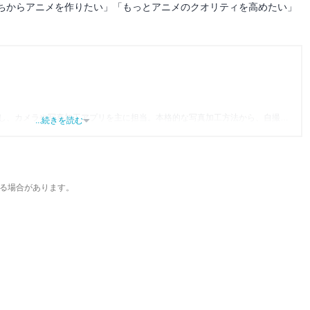
ちからアニメを作りたい」「もっとアニメのクオリティを高めたい」
し、カメラや写真加工アプリを主に担当。本格的な写真加工方法から、自撮り
...続きを読む
めば「誰でも本格的にアプリを使いこなせるようになるコンテンツ」を目標に
る場合があります。