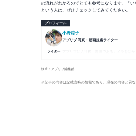
の流れがわかるのでとても参考になります。「い
という人は、ぜひチェックしてみてください。
プロフィール
小野涼子
アプリブ 写真・動画担当ライター
ライター
アプリブに入社後、趣味であるカメラを活か
のコツなど女性向けの記事を得意とする。読
制作している。
執筆：アプリブ編集部
※記事の内容は記載当時の情報であり、現在の内容と異な