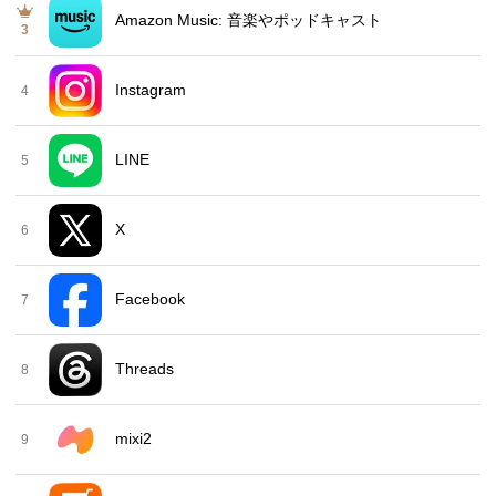
Amazon Music: 音楽やポッドキャスト
3
Instagram
4
LINE
5
X
6
Facebook
7
Threads
8
mixi2
9