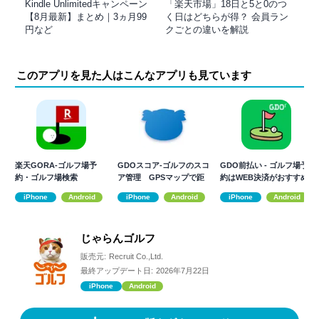
Kindle Unlimitedキャンペーン
「楽天市場」18日と5と0のつ
【8月最新】まとめ｜3ヵ月99
く日はどちらが得？ 会員ラン
円など
クごとの違いを解説
このアプリを見た人はこんなアプリも見ています
楽天GORA-ゴルフ場予
GDOスコア-ゴルフのスコ
GDO前払い - ゴルフ場予
約・ゴルフ場検索
ア管理 GPSマップで距
約はWEB決済がおすすめ
離を計測
iPhone
Android
iPhone
Android
iPhone
Android
じゃらんゴルフ
販売元:
Recruit Co.,Ltd.
最終アップデート日:
2026年7月22日
iPhone
Android