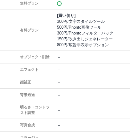
無料プラン
[買い切り]
300円/文字スタイルツール
500円/Phonto画像ツール
有料プラン
300円/Phontoフィルターパック
150円/吹き出しジェネレーター
800円/広告非表示オプション
－
オブジェクト削除
－
エフェクト
－
顔補正
－
背景透過
明るさ・コントラ
－
スト調整
－
写真合成
－
コラージュ