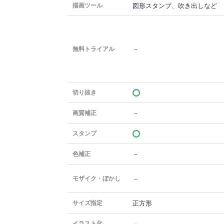
図形スタンプ、吹き出しなど
描画ツール
－
無料トライアル
切り抜き
－
画質補正
スタンプ
－
色補正
－
モザイク・ぼかし
正方形
サイズ指定
－
イラスト化