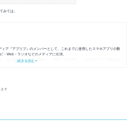
てみては。
メディア『アプリブ』のメンバーとして、これまでに使用したスマホアプリの数
レビ・Web・ラジオなどのメディアに出演。
森』（人生効率化アプリの紹介）、TBS『サタプラ』（スマホライフが変わる神
...続きを読む
』（今話題のスマホアプリ）他
います