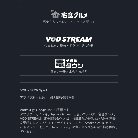
宅食をもっとおいしく、もっと楽しく
今日観たい映画・ドラマが見つかる
運命の一冊と出会える場所
©2007-2026 Nyle Inc.
アプリブ利用規約
個人情報保護方針
Android は Google Inc. の商標です。
アプリブ、カイドキ、Appliv Games、出会いコンパス、宅食グルメ、
VOD STREAM、電子書籍タウン は、掲載商品の提供元から紹介料等
を受領するアフィリエイトサイトです。また、Amazon.co.jp アソシエ
イトメンバー として、Amazon.co.jp の宣伝リンクから紹介料を獲得し
ています。