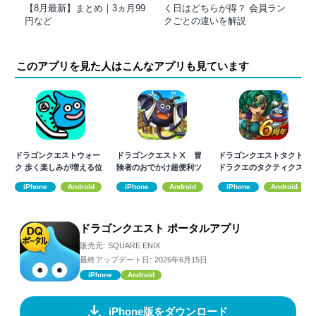
【8月最新】まとめ｜3ヵ月99
く日はどちらが得？ 会員ラン
円など
クごとの違いを解説
このアプリを見た人はこんなアプリも見ています
ドラゴンクエストウォー
ドラゴンクエストⅩ 冒
ドラゴンクエストタクト
ク 歩く楽しみが増える位
険者のおでかけ超便利ツ
ドラクエのタクティクス
置情報ゲーム
ール
RPG
iPhone
Android
iPhone
Android
iPhone
Android
ドラゴンクエスト ポータルアプリ
販売元:
SQUARE ENIX
最終アップデート日:
2026年6月15日
iPhone
Android
iPhone版をダウンロード