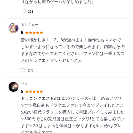
りながら初期のゲームが楽しめました。
211
るしふぁー
5
昔の懐かしき１、2、3が遊べます！操作性もスマホで
しやすいようになっているので楽しめます。内容はその
ままなのでやってみてください。ファンには一番オスス
メのドラクエアプリ⋆⸜(* ॑꒳ ॑* )⸝
248
花火
5
ドラゴンクエストの1.2.3のシリーズが楽しめるアプリ
です✨私自身もドラクエファンで今までプレイしたとこ
のない初代ドラクエを購入して早速プレイしてみました
✨360円でこの完成度は正直ビックリ❗️とても楽しめてい
ます✨2.3はちょっと値段は上がりますがいつかはプレ
イする予定です?