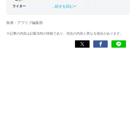
ライター
バンタンゲームアカデミー
...続きを読む
出身。「広く深く」をモットー
に、あらゆるジャンルのゲームに精通する筋金入りのゲー
マー。プレイ済みタイトルは2,000本を超えており、アプリ
執筆：アプリブ編集部
ゲームだけでも1,000本以上。ゲーム開発者を目指した経験
もあり、ゲームの深い理解を持つ。現在はゲームを遊び尽
※記事の内容は記載当時の情報であり、現在の内容と異なる場合があります。
くして面白さを引き出し、人々に伝えるためゲームライタ
ーへと転向。
複数のゲームメディアの立ち上げや運営に携わるほか、ゲ
ーム公式から名指しで攻略記事依頼を受けるなど、執筆の
正確性や専門知識の深さは業界内でも高く評価されてい
る。現在は、アプリブでゲーム関連のコンテンツを豊富に
執筆中。