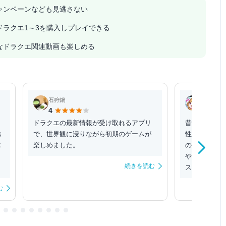
ャンペーンなども見逃さない
ラクエ1～3を購入しプレイできる
なドラクエ関連動画も楽しめる
石狩鍋
るしふぁ
4
5
ドラクエの最新情報が受け取れるアプリ
昔の懐かしき
お
で、世界観に浸りながら初期のゲームが
性もスマホで
エ
楽しめました。
ので楽しめま
やってみてく
続きを読む
ススメのドラクエア
む