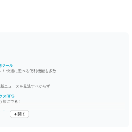
利ツール
ル！ 快適に遊べる便利機能も多数
最新ニュースを見逃すべからず
クスRPG
う旅にでる！
ダーランドSP
＋開く
 テリーと再び願いを叶える旅へ