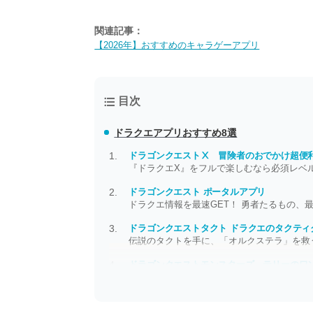
関連記事：
【2026年】おすすめのキャラゲーアプリ
目次
ドラクエアプリおすすめ8選
ドラゴンクエストⅩ 冒険者のおでかけ超便
『ドラクエX』をフルで楽しむなら必須レベ
ドラゴンクエスト ポータルアプリ
ドラクエ情報を最速GET！ 勇者たるもの、
ドラゴンクエストタクト ドラクエのタクティ
伝説のタクトを手に、「オルクステラ」を救
ドラゴンクエストモンスターズ テリーのワン
DQMの原点がパワーアップして帰ってきた！