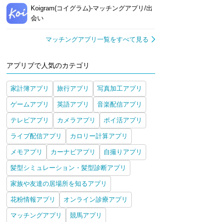
Koigram(コイグラム)-マッチングアプリ/出
会い
マッチングアプリ一覧をすべて見る
アプリブで人気のカテゴリ
家計簿アプリ
旅行アプリ
写真加工アプリ
ゲームアプリ
英語アプリ
音楽配信アプリ
テレビアプリ
カメラアプリ
ポイ活アプリ
ライブ配信アプリ
カロリー計算アプリ
メモアプリ
カーナビアプリ
自撮りアプリ
髪型シミュレーション・髪型診断アプリ
家族や友達の居場所を知るアプリ
花粉情報アプリ
オンライン診療アプリ
マッチングアプリ
競馬アプリ