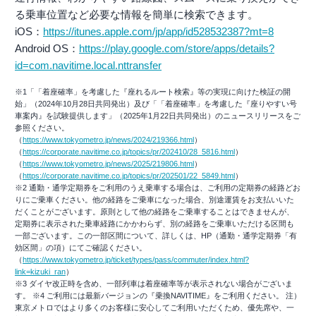
る乗車位置など必要な情報を簡単に検索できます。
iOS：
https://itunes.apple.com/jp/app/id528532387?mt=8
Android OS：
https://play.google.com/store/apps/details?
id=com.navitime.local.nttransfer
※1「「着座確率」を考慮した『座れるルート検索』等の実現に向けた検証の開
始」（2024年10月28日共同発出）及び「「着座確率」を考慮した『座りやすい号
車案内』を試験提供します」（2025年1月22日共同発出）のニュースリリースをご
参照ください。
（
https://www.tokyometro.jp/news/2024/219366.html
）
（
https://corporate.navitime.co.jp/topics/pr/202410/28_5816.html
）
（
https://www.tokyometro.jp/news/2025/219806.html
）
（
https://corporate.navitime.co.jp/topics/pr/202501/22_5849.html
）
※2 通勤・通学定期券をご利用のうえ乗車する場合は、ご利用の定期券の経路どお
りにご乗車ください。他の経路をご乗車になった場合、別途運賃をお支払いいた
だくことがございます。原則として他の経路をご乗車することはできませんが、
定期券に表示された乗車経路にかかわらず、別の経路をご乗車いただける区間も
一部ございます。この一部区間について、詳しくは、HP（通勤・通学定期券「有
効区間」の項）にてご確認ください。
（
https://www.tokyometro.jp/ticket/types/pass/commuter/index.html?
link=kizuki_ran
）
※3 ダイヤ改正時を含め、一部列車は着座確率等が表示されない場合がございま
す。 ※4 ご利用には最新バージョンの『乗換NAVITIME』をご利用ください。 注）
東京メトロではより多くのお客様に安心してご利用いただくため、優先席や、一