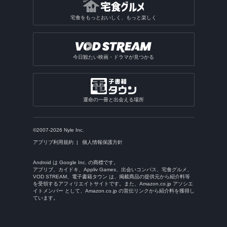
宅食をもっとおいしく、もっと楽しく
今日観たい映画・ドラマが見つかる
運命の一冊と出会える場所
©2007-2026 Nyle Inc.
アプリブ利用規約
個人情報保護方針
Android は Google Inc. の商標です。
アプリブ、カイドキ、Appliv Games、出会いコンパス、宅食グルメ、
VOD STREAM、電子書籍タウン は、掲載商品の提供元から紹介料等
を受領するアフィリエイトサイトです。また、Amazon.co.jp アソシエ
イトメンバー として、Amazon.co.jp の宣伝リンクから紹介料を獲得し
ています。