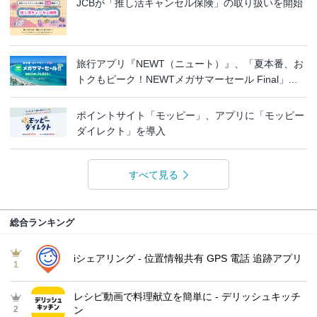
JCBが「推し活キャンセル保険」の取り扱いを開始
旅行アプリ『NEWT（ニュート）』、「夏本番、お
トクもピーク！NEWTメガサマーセール Final」...
ポイントサイト「モッピー」、アプリに「モッピー
ダイレクト」を導入
すべて見る
総合ランキング
iシェアリング - 位置情報共有 GPS 電話 追跡アプリ
1
レシピ動画で料理献立を簡単‪に - デリッシュキッチ
2
ン